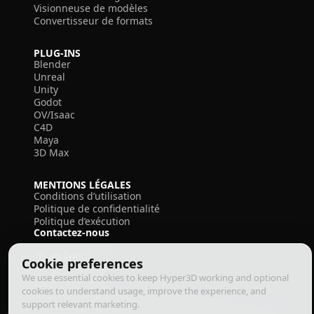
Visionneuse de modèles
Convertisseur de formats
PLUG-INS
Blender
Unreal
Unity
Godot
OV/Isaac
C4D
Maya
3D Max
MENTIONS LÉGALES
Conditions d’utilisation
Politique de confidentialité
Politique d’exécution
Contactez-nous
Cookie preferences
We use essential cookies to keep Hyper3D working and optional
cookies to understand usage, improve the experience, and
support relevant marketing.