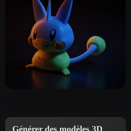
ComfyUI
21
Styles
Abstract
Anime
Cartoon
Cel-Shaded
Fantasy
Flat
Gothic
Hand-Painted
Industrial
Isometric
Low Poly
Medieval
Minimalist
Modern
Organic
Photorealistic
Pixel Art
Realistic
Retro
Stylized
Elkholti Mo
7 likes
Voxel
Générer des modèles 3D