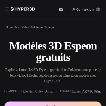
Connexion
Produits
Home
Jeux Vidéo
Pokémon
Espeon
Fonctionnalités
Rodin
ChatAvatar
API
Modèles 3D Espeon
Image Vers 3D
Texte Vers 3D
Tarifs
Importez une image, obtenez
Du prompt textuel à l'objet
gratuits
un objet 3D instantanément.
3D — instantanément.
Ressources
Générateur D’images IA
Générateur Vidéo IA
Générez des visuels de haute
Créez des vidéos à partir de
Explorez 1 modèles 3D Espeon gratuits dans Pokémon, une partie de
qualité à partir d'un simple
texte ou d'images avec l'IA.
prompt.
Jeux vidéo. Téléchargez des assets ou générez un modèle avec
Communauté
Hyper3D AI.
API
Intégrez notre IA créative à
votre application ou votre
Blender, Unity, Unreal
Games, AR/VR, Print
COMPATIBLE
USAGES
Histoire
Recherche
Blog
workflow.
OmniCraft