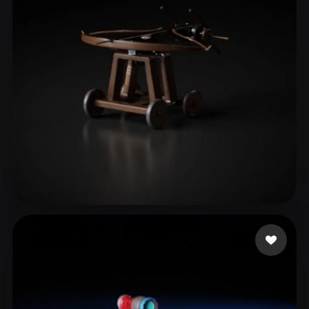
ComfyUI
21
Стили
Abstract
Anime
Cartoon
Cel-Shaded
Fantasy
Flat
Gothic
Hand-Painted
Industrial
Isometric
Low Poly
Medieval
Minimalist
Modern
Organic
Photorealistic
Pixel Art
Realistic
Retro
Stylized
Jinn mh
13 лайков
Voxel