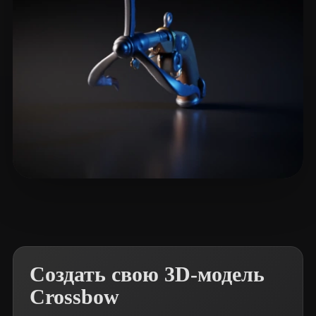
麋 鹿
8 лайков
Создать свою 3D-модель
Crossbow