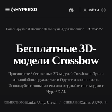
Войти
Продукты
Home
Оружие И Военное Дело
Луки И Дальнобойное Оружие
Crossbow
Функции
Rodin
ChatAvatar
API
Бесплатные 3D-
Изображение В 3D
Текст В 3D
Цены
Загрузите изображение и
От текстового запроса к 3D-
получите 3D-объект
модели Crossbow
объекту — мгновенно.
мгновенно.
Ресурсы
AI-Видеогенератор
AI-Генератор Изображений
Создавайте видео из текста
Генерируйте
Просмотрите 3 бесплатных 3D-моделей Crossbow в Луки и
или изображений с
высококачественные визуал
помощью ИИ.
по простому запросу.
дальнобойное оружие, части Оружие и военное дело.
Сообщество
Используйте готовые ассеты или создавайте свои модели с
API
Hyper3D AI.
Встройте наш креативный
ИИ в своё приложение или
История
Исследования
Блог
рабочий процесс.
Blender, Unity, Unreal
Games, AR/VR, Print
СОВМЕСТИМО
СЦЕНАРИИ
OmniCraft