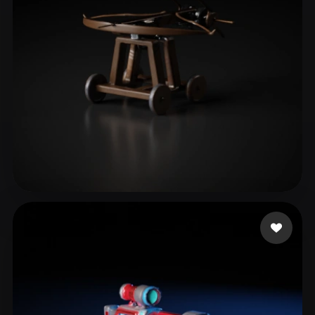
ComfyUI
21
スタイル
Abstract
Anime
Cartoon
Cel-Shaded
Fantasy
Flat
Gothic
Hand-Painted
Industrial
Isometric
Low Poly
Medieval
Minimalist
Modern
Organic
Photorealistic
13 いいね
Jinn mh
Pixel Art
Realistic
Retro
Stylized
Voxel