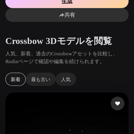
生成
ユースケース
AI画像リミックス
AI HDRIジェネレーター
3Dメッ
3D Printing
Animation
共有
AI画像エンハンサー
3Dモデル検索エンジン
Game
Automotive
Development
Design
AIテクスチャジェネレーター
SVGから3Dへの変換ツール
Crossbow 3Dモデルを閲覧
NFT Creation
E-commerce
Character
人気、新着、過去のCrossbowアセットを比較し、
VR/AR
Design
Rodinページで確認や編集を続けられます。
Metaverse
Jewelry Design
新着
最も古い
人気
Mechanical
Engineering
プラグイン
Blender
Unity
Unreal
Godot
Maya
3DS Max