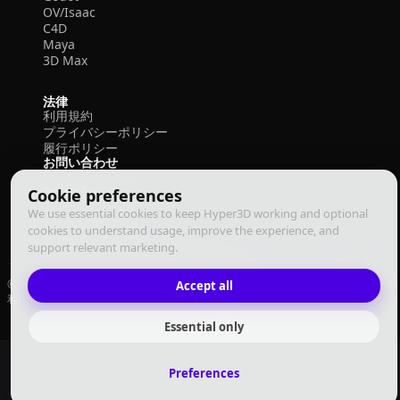
OV/Isaac
C4D
Maya
3D Max
法律
利用規約
プライバシーポリシー
履行ポリシー
お問い合わせ
Cookie preferences
We use essential cookies to keep Hyper3D working and optional
cookies to understand usage, improve the experience, and
support relevant marketing.
© 2026 Deemos Corporation. All rights reserved
Accept all
利用規約
プライバシーポリシー
履行ポリシー
日本語
Essential only
Preferences