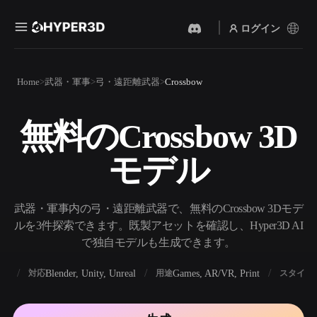
ログイン
製品
Home
武器・軍事
弓・遠距離武器
Crossbow
機能
Rodin
ChatAvatar
API
無料のCrossbow 3D
画像から 3D
テキストから 3D
料金
写真をアップロードするだ
テキストプロンプトから3D
けで、3Dオブジェクトが瞬
モデル
オブジェクトへ — 瞬時に。
時に完成。
リソース
AI 画像生成
AI 動画生成
シンプルなプロンプトか
テキストや画像から、AIで
武器・軍事内の弓・遠距離武器で、無料のCrossbow 3Dモデ
ら、高品質なビジュアルを
動画を作成。
生成。
ルを3件探索できます。既製アセットを確認し、Hyper3D AI
コミュニティ
で独自モデルも生成できます。
API
私たちのクリエイティブAI
を、あなたのアプリやワー
BX
Blender, Unity, Unreal
Games, AR/VR, Print
対応
用途
スタイル
ストーリー
研究
ブログ
クフローに組み込みましょ
う。
OmniCraft