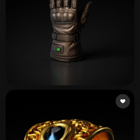
ComfyUI
21
Стили
Abstract
Anime
Cartoon
Cel-Shaded
Fantasy
Flat
Gothic
Hand-Painted
Industrial
Isometric
Low Poly
Medieval
Minimalist
Modern
Organic
Photorealistic
01
38 лайков
Pixel Art
Realistic
Retro
Stylized
Voxel