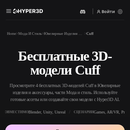
Войти
Продукты
Home
Мода И Стиль
Ювелирные Изделия И Аксессуары
Cuff
Функции
Rodin
ChatAvatar
API
Бесплатные 3D-
Изображение В 3D
Текст В 3D
Цены
Загрузите изображение и
От текстового запроса к 3D-
получите 3D-объект
модели Cuff
объекту — мгновенно.
мгновенно.
Ресурсы
AI-Видеогенератор
AI-Генератор Изображений
Создавайте видео из текста
Генерируйте
Просмотрите 4 бесплатных 3D-моделей Cuff в Ювелирные
или изображений с
высококачественные визуал
помощью ИИ.
по простому запросу.
изделия и аксессуары, части Мода и стиль. Используйте
Сообщество
готовые ассеты или создавайте свои модели с Hyper3D AI.
API
Встройте наш креативный
ИИ в своё приложение или
Blender, Unity, Unreal
Games, AR/VR, Print
СОВМЕСТИМО
СЦЕНАРИИ
История
Исследования
Блог
рабочий процесс.
OmniCraft