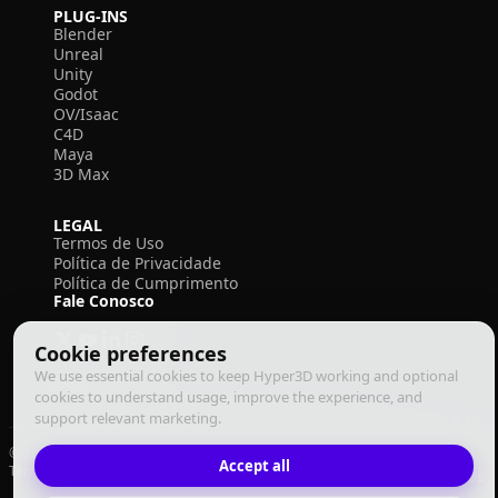
PLUG-INS
Blender
Unreal
Unity
Godot
OV/Isaac
C4D
Maya
3D Max
LEGAL
Termos de Uso
Política de Privacidade
Política de Cumprimento
Fale Conosco
Cookie preferences
We use essential cookies to keep Hyper3D working and optional
cookies to understand usage, improve the experience, and
support relevant marketing.
© 2026 Deemos Corporation. Todos os direitos reservados
Accept all
Termos de Uso
Política de Privacidade
Política de Cumprimento
Português