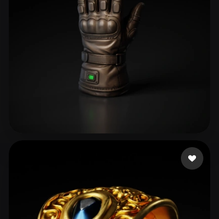
ComfyUI
21
Estilos
Abstract
Anime
Cartoon
Cel-Shaded
Fantasy
Flat
Gothic
Hand-Painted
Industrial
Isometric
Low Poly
Medieval
Minimalist
Modern
Organic
Photorealistic
01
38 curtidas
Pixel Art
Realistic
Retro
Stylized
Voxel