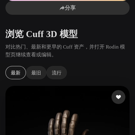
用例
AI 图像重混
AI HDRI 生成器
3D 网格 편집기
分享
3D Printing
Animation
AI 图像增强器
3D 模型搜索引擎
Game
Automotive
AI 纹理生成器
SVG 转 3D 转换器
Development
Design
浏览 Cuff 3D 模型
NFT Creation
E-commerce
对比热门、最新和更早的 Cuff 资产，并打开 Rodin 模
Character
型页继续查看或编辑。
VR/AR
Design
Metaverse
Jewelry Design
最新
最旧
流行
Mechanical
Engineering
插件
Blender
Unity
Unreal
Godot
Maya
3DS Max