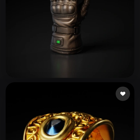
ComfyUI
21
风格
Abstract
Anime
Cartoon
Cel-Shaded
Fantasy
Flat
Gothic
Hand-Painted
Industrial
Isometric
Low Poly
Medieval
Minimalist
Modern
Organic
Photorealistic
38 点赞
01
Pixel Art
Realistic
Retro
Stylized
Voxel