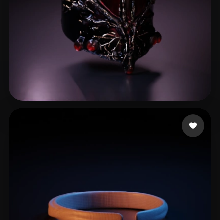
7 点赞
H1Z1 whoodie