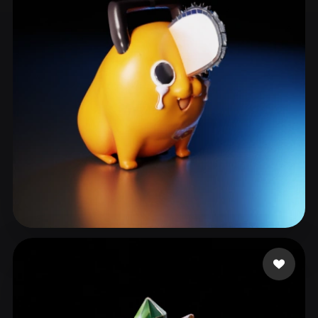
ComfyUI
21
Стили
Abstract
Anime
Cartoon
Cel-Shaded
Fantasy
Flat
Gothic
Hand-Painted
Industrial
Isometric
Low Poly
Medieval
Minimalist
Modern
Organic
Photorealistic
Pixel Art
Realistic
Retro
Stylized
73號林沛晴
224 лайков
Voxel