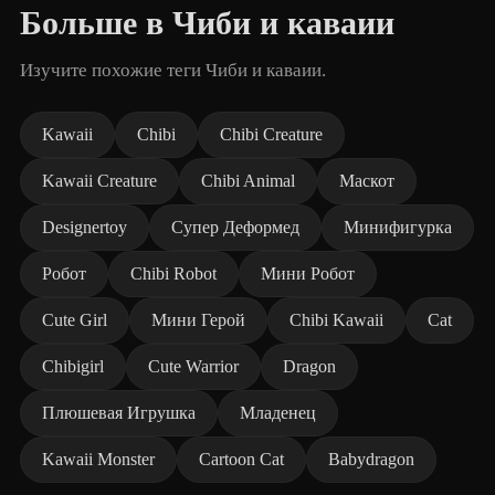
Больше в Чиби и каваии
Изучите похожие теги Чиби и каваии.
Kawaii
Chibi
Chibi Creature
Kawaii Creature
Chibi Animal
Маскот
Designertoy
Супер Деформед
Минифигурка
Робот
Chibi Robot
Мини Робот
Cute Girl
Мини Герой
Chibi Kawaii
Cat
Chibigirl
Cute Warrior
Dragon
Плюшевая Игрушка
Младенец
Kawaii Monster
Cartoon Cat
Babydragon