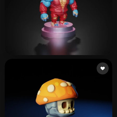
FabioCorreia99
120 лайков