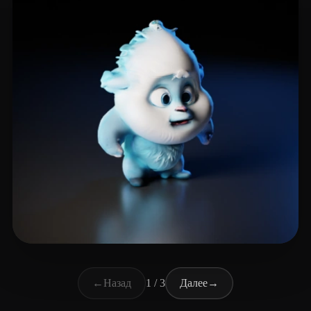
Mohammed Zaihan
18 лайков
←
Назад
1 / 3
Далее
→