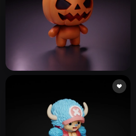
lane_exodus
182 лайков