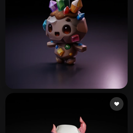
ll310650
57 лайков