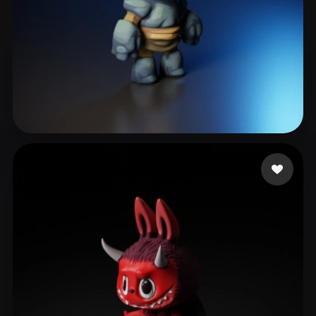
kingston matthew
255 лайков