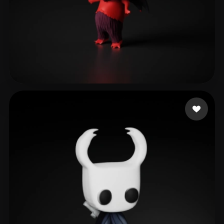
ganta
187 лайков