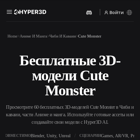
Войти
Продукты
Home
Аниме И Манга
Чиби И Каваии
Cute Monster
Функции
Rodin
ChatAvatar
API
Бесплатные 3D-
Изображение В 3D
Текст В 3D
Цены
Загрузите изображение и
От текстового запроса к 3D-
получите 3D-объект
модели Cute
объекту — мгновенно.
мгновенно.
Ресурсы
AI-Видеогенератор
AI-Генератор Изображений
Monster
Создавайте видео из текста
Генерируйте
или изображений с
высококачественные визуал
помощью ИИ.
по простому запросу.
Сообщество
Просмотрите 60 бесплатных 3D-моделей Cute Monster в Чиби и
API
каваии, части Аниме и манга. Используйте готовые ассеты или
Встройте наш креативный
ИИ в своё приложение или
создавайте свои модели с Hyper3D AI.
История
Исследования
Блог
рабочий процесс.
OmniCraft
Blender, Unity, Unreal
Games, AR/VR, Print
СОВМЕСТИМО
СЦЕНАРИИ