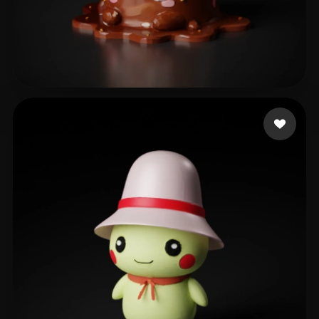
eks ks
103 лайков