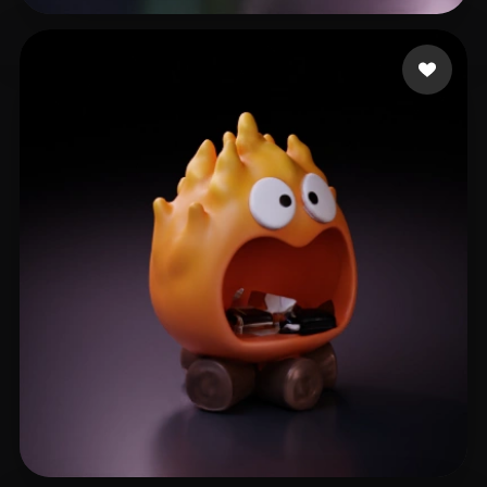
行者
46 лайков