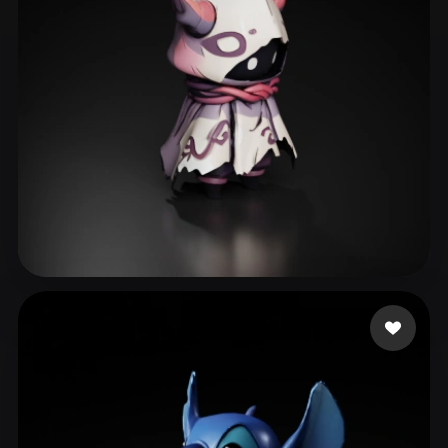
suppoert kazan
135 лайков