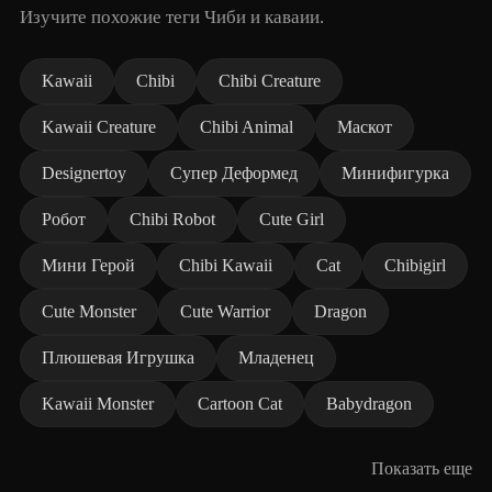
Изучите похожие теги Чиби и каваии.
Kawaii
Chibi
Chibi Creature
Kawaii Creature
Chibi Animal
Маскот
Designertoy
Супер Деформед
Минифигурка
Робот
Chibi Robot
Cute Girl
Мини Герой
Chibi Kawaii
Cat
Chibigirl
Cute Monster
Cute Warrior
Dragon
Плюшевая Игрушка
Младенец
Kawaii Monster
Cartoon Cat
Babydragon
Показать еще