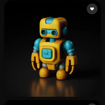
Layte
48 лайков
ShadowZ900
64 лайков