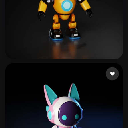
ŞAHİN Semih
186 лайков