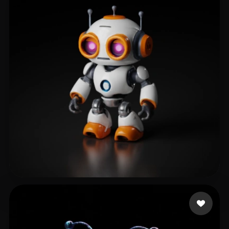
Galloway Andy
47 лайков