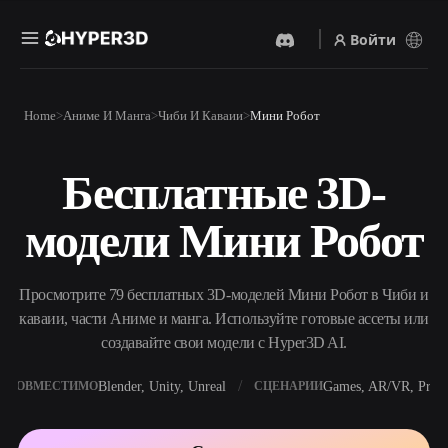
Войти
Продукты
Home
Аниме И Манга
Чиби И Каваии
Мини Робот
Функции
Rodin
ChatAvatar
API
Бесплатные 3D-
Изображение В 3D
Текст В 3D
Цены
Загрузите изображение и
От текстового запроса к 3D-
получите 3D-объект
модели Мини Робот
объекту — мгновенно.
мгновенно.
Ресурсы
AI-Видеогенератор
AI-Генератор Изображений
Создавайте видео из текста
Генерируйте
Просмотрите 79 бесплатных 3D-моделей Мини Робот в Чиби и
или изображений с
высококачественные визуал
помощью ИИ.
по простому запросу.
каваии, части Аниме и манга. Используйте готовые ассеты или
Сообщество
создавайте свои модели с Hyper3D AI.
API
Встройте наш креативный
ИИ в своё приложение или
Blender, Unity, Unreal
Games, AR/VR, Print
СОВМЕСТИМО
СЦЕНАРИИ
История
Исследования
Блог
рабочий процесс.
OmniCraft