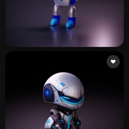
eEhyQx
254 лайков