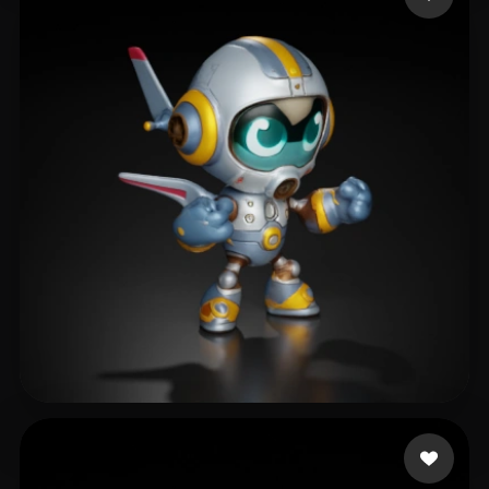
Walbers Joran
21 лайков