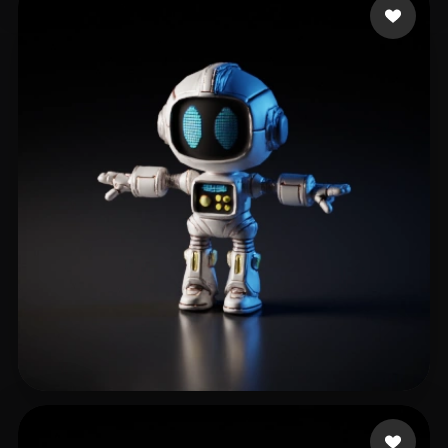
Support UberMC
96 лайков