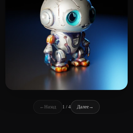
bazmod
21 лайков
←
Назад
1 / 4
Далее
→