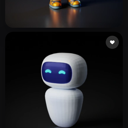
SteveC
59 лайков