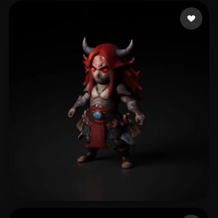
ashios
7 лайков
GOD GEEK
37 лайков