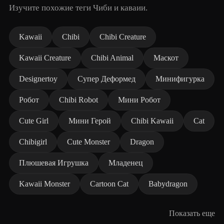
Изучите похожие теги Чиби и каваии.
Kawaii
Chibi
Chibi Creature
Kawaii Creature
Chibi Animal
Маскот
Designertoy
Супер Деформед
Минифигурка
Робот
Chibi Robot
Мини Робот
Cute Girl
Мини Герой
Chibi Kawaii
Cat
Chibigirl
Cute Monster
Dragon
Плюшевая Игрушка
Младенец
Kawaii Monster
Cartoon Cat
Babydragon
Показать еще