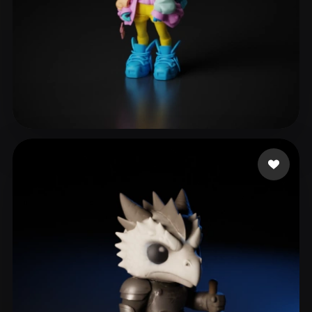
eEhyQx
61 лайков