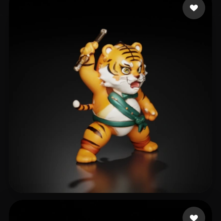
Xing xiujie
28 лайков