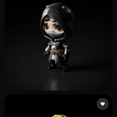
alole
30 лайков