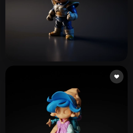
FAba
110 лайков