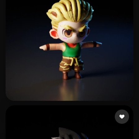
Support UberMC
18 лайков