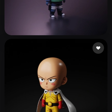
wen lan
560 лайков