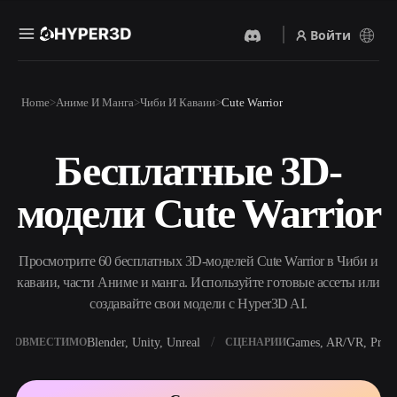
Войти
Продукты
Home
Аниме И Манга
Чиби И Каваии
Cute Warrior
Функции
Rodin
ChatAvatar
API
Бесплатные 3D-
Изображение В 3D
Текст В 3D
Цены
Загрузите изображение и
От текстового запроса к 3D-
получите 3D-объект
модели Cute Warrior
объекту — мгновенно.
мгновенно.
Ресурсы
AI-Видеогенератор
AI-Генератор Изображений
Создавайте видео из текста
Генерируйте
Просмотрите 60 бесплатных 3D-моделей Cute Warrior в Чиби и
или изображений с
высококачественные визуал
помощью ИИ.
по простому запросу.
каваии, части Аниме и манга. Используйте готовые ассеты или
Сообщество
создавайте свои модели с Hyper3D AI.
API
Встройте наш креативный
ИИ в своё приложение или
Blender, Unity, Unreal
Games, AR/VR, Print
СОВМЕСТИМО
СЦЕНАРИИ
История
Исследования
Блог
рабочий процесс.
OmniCraft