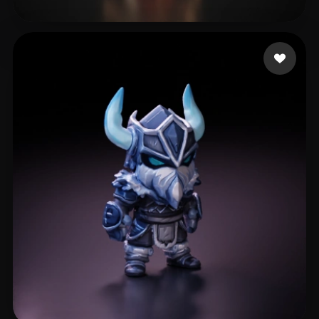
jiamei1818
61 лайков