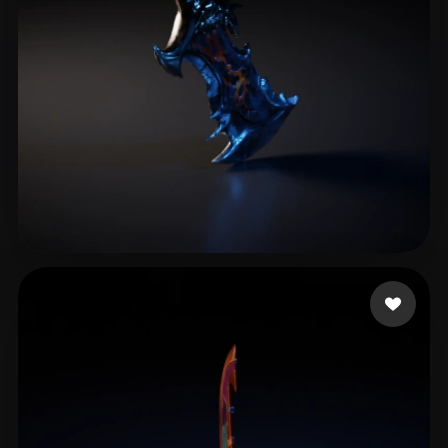
King.mizi
10 лайков