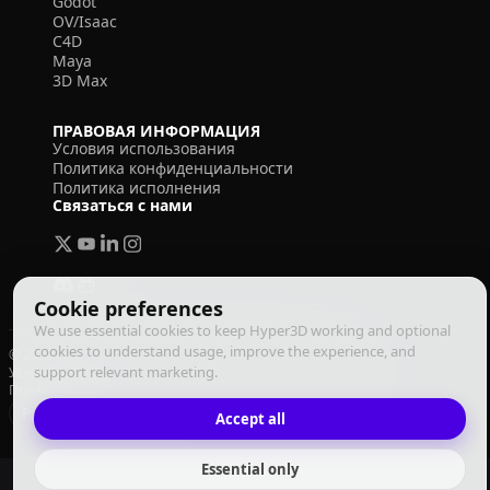
Godot
OV/Isaac
C4D
Maya
3D Max
ПРАВОВАЯ ИНФОРМАЦИЯ
Условия использования
Политика конфиденциальности
Политика исполнения
Связаться с нами
Cookie preferences
We use essential cookies to keep Hyper3D working and optional
cookies to understand usage, improve the experience, and
© 2026 Deemos Corporation. Все права защищены
support relevant marketing.
Условия использования
Политика конфиденциальности
Политика исполнения
Русский
Accept all
Essential only