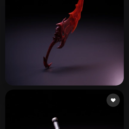
ComfyUI
21
Стили
Abstract
Anime
Cartoon
Cel-Shaded
Fantasy
Flat
Gothic
Hand-Painted
Industrial
Isometric
Low Poly
Medieval
Minimalist
Modern
Organic
Photorealistic
Pixel Art
Realistic
Retro
Stylized
Кирилл
42 лайков
Voxel