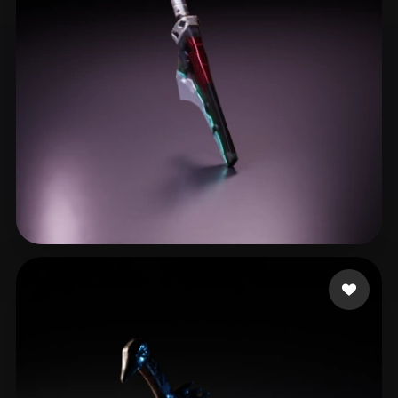
郑 舒娴
8 лайков