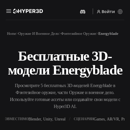
Войти
Продукты
Home
Оружие И Военное Дело
Фэнтезийное Оружие
Energyblade
Функции
Rodin
ChatAvatar
API
Бесплатные 3D-
Изображение В 3D
Текст В 3D
Цены
Загрузите изображение и
От текстового запроса к 3D-
получите 3D-объект
модели Energyblade
объекту — мгновенно.
мгновенно.
Ресурсы
AI-Видеогенератор
AI-Генератор Изображений
Создавайте видео из текста
Генерируйте
Просмотрите 5 бесплатных 3D-моделей Energyblade в
или изображений с
высококачественные визуал
помощью ИИ.
по простому запросу.
Фэнтезийное оружие, части Оружие и военное дело.
Сообщество
Используйте готовые ассеты или создавайте свои модели с
API
Hyper3D AI.
Встройте наш креативный
ИИ в своё приложение или
История
Исследования
Блог
рабочий процесс.
Blender, Unity, Unreal
Games, AR/VR, Print
СОВМЕСТИМО
СЦЕНАРИИ
OmniCraft