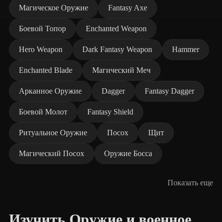
Магическое Оружие
Fantasy Axe
Боевой Топор
Enchanted Weapon
Hero Weapon
Dark Fantasy Weapon
Hammer
Enchanted Blade
Магический Меч
Арканное Оружие
Dagger
Fantasy Dagger
Боевой Молот
Fantasy Shield
Ритуальное Оружие
Посох
Щит
Магический Посох
Оружие Босса
Показать еще
Изучить Оружие и военное