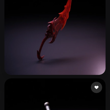
ComfyUI
21
Estilos
Abstract
Anime
Cartoon
Cel-Shaded
Fantasy
Flat
Gothic
Hand-Painted
Industrial
Isometric
Low Poly
Medieval
Minimalist
Modern
Organic
Photorealistic
Pixel Art
Realistic
Retro
Stylized
Кирилл
42 me gusta
Voxel