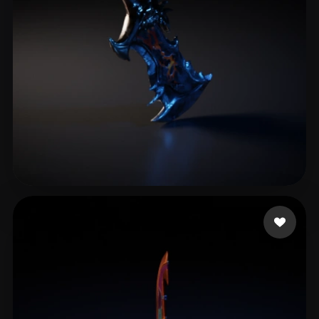
King.mizi
10 me gusta