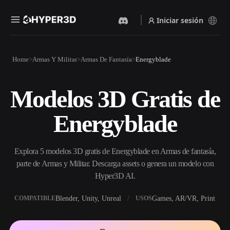
Iniciar sesión
Productos
Home
Armas Y Militar
Armas De Fantasía
Energyblade
Funciones
Rodin
ChatAvatar
API
Modelos 3D Gratis de
Imagen A 3D
Texto A 3D
Precios
Sube una imagen y obtén un
Del prompt de texto al objeto
Energyblade
objeto 3D al instante.
3D — al instante.
Recursos
Generador De Imágenes Con
Generador De Video Con IA
IA
Explora 5 modelos 3D gratis de Energyblade en Armas de fantasía,
Crea vídeos a partir de texto o
Genera imágenes de alta
imágenes con IA.
calidad a partir de un simple
parte de Armas y Militar. Descarga assets o genera un modelo con
Comunidad
prompt.
Hyper3D AI.
API
Blender, Unity, Unreal
Games, AR/VR, Print
COMPATIBLE
USOS
Integra nuestra IA creativa en
Historia
Investigación
Blog
tu app o flujo de trabajo.
OmniCraft