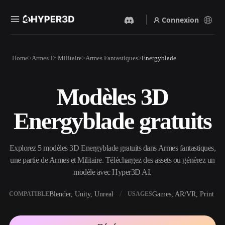
Connexion
Produits
Home
Armes Et Militaire
Armes Fantastiques
Energyblade
Fonctionnalités
Rodin
ChatAvatar
API
Modèles 3D
Image Vers 3D
Texte Vers 3D
Tarifs
Importez une image, obtenez
Du prompt textuel à l'objet
Energyblade gratuits
un objet 3D instantanément.
3D — instantanément.
Ressources
Générateur D’images IA
Générateur Vidéo IA
Générez des visuels de haute
Créez des vidéos à partir de
Explorez 5 modèles 3D Energyblade gratuits dans Armes fantastiques,
qualité à partir d'un simple
texte ou d'images avec l'IA.
prompt.
une partie de Armes et Militaire. Téléchargez des assets ou générez un
Communauté
modèle avec Hyper3D AI.
API
Intégrez notre IA créative à
votre application ou votre
Blender, Unity, Unreal
Games, AR/VR, Print
COMPATIBLE
USAGES
Histoire
Recherche
Blog
workflow.
OmniCraft