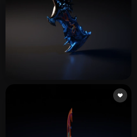
King.mizi
10 likes