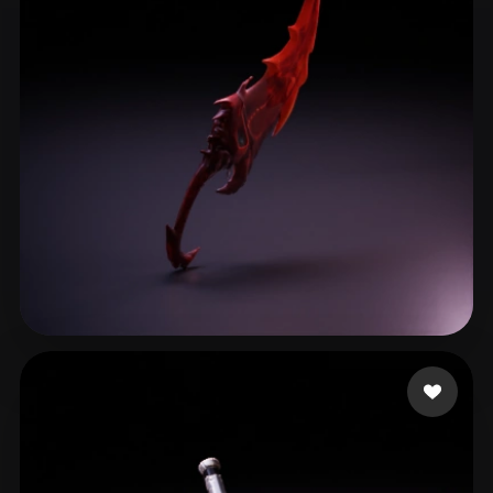
ComfyUI
21
Styles
Abstract
Anime
Cartoon
Cel-Shaded
Fantasy
Flat
Gothic
Hand-Painted
Industrial
Isometric
Low Poly
Medieval
Minimalist
Modern
Organic
Photorealistic
Pixel Art
Realistic
Retro
Stylized
Кирилл
42 likes
Voxel