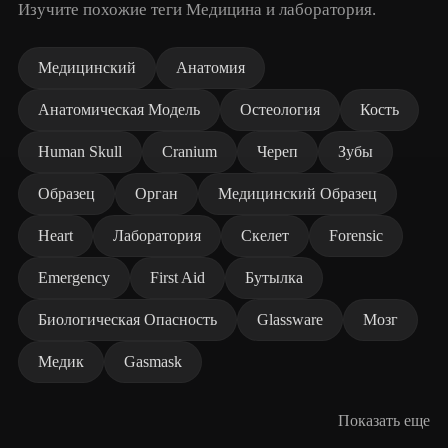
Изучите похожие теги Медицина и лаборатория.
Медицинский
Анатомия
Анатомическая Модель
Остеология
Кость
Human Skull
Cranium
Череп
Зубы
Образец
Орган
Медицинский Образец
Heart
Лаборатория
Скелет
Forensic
Emergency
First Aid
Бутылка
Биологическая Опасность
Glassware
Мозг
Медик
Gasmask
Показать еще