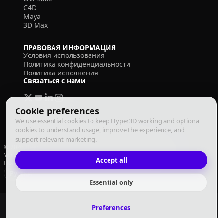
C4D
Maya
3D Max
ПРАВОВАЯ ИНФОРМАЦИЯ
Условия использования
Политика конфиденциальности
Политика исполнения
Связаться с нами
Cookie preferences
We use essential cookies to keep Hyper3D working and optional
cookies to understand usage, improve the experience, and
support relevant marketing.
© 2026 Deemos Corporation. Все права защищены
Условия использования
Политика конфиденциальности
Accept all
Политика исполнения
Русский
Essential only
Preferences