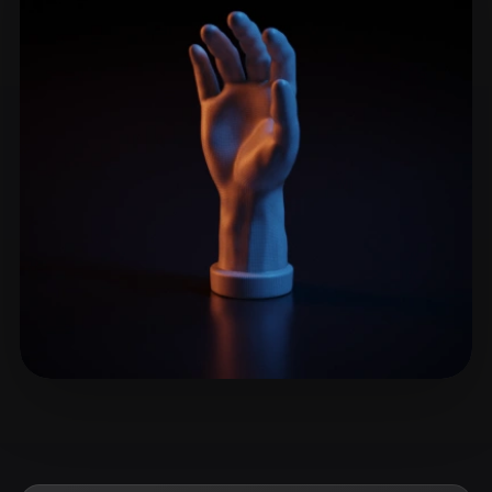
ComfyUI
21
Стили
Abstract
Anime
Cartoon
Cel-Shaded
Fantasy
Flat
Gothic
Hand-Painted
Industrial
Isometric
Low Poly
Medieval
Minimalist
Modern
Organic
Photorealistic
Pixel Art
Realistic
Retro
Stylized
Voxel
JimWu
23 лайков