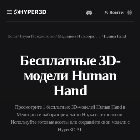
Войти
Продукты
Home
Наука И Технологии
Медицина И Лаборатория
Human Hand
Функции
Rodin
ChatAvatar
API
Бесплатные 3D-
Изображение В 3D
Текст В 3D
Цены
Загрузите изображение и
От текстового запроса к 3D-
получите 3D-объект
модели Human
объекту — мгновенно.
мгновенно.
Ресурсы
AI-Видеогенератор
AI-Генератор Изображений
Hand
Создавайте видео из текста
Генерируйте
или изображений с
высококачественные визуал
помощью ИИ.
по простому запросу.
Сообщество
Просмотрите 1 бесплатных 3D-моделей Human Hand в
API
Медицина и лаборатория, части Наука и технологии.
Встройте наш креативный
ИИ в своё приложение или
Используйте готовые ассеты или создавайте свои модели с
История
Исследования
Блог
рабочий процесс.
Hyper3D AI.
OmniCraft