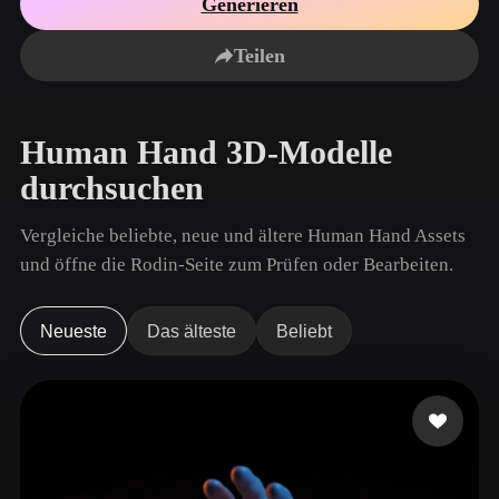
Generieren
Anwendungsfälle
KI-Bild-Remix
KI-HDRI-Generator
3D-Mesh-Editor
3D Printing
Animation
Teilen
KI-Bildverbesserer
3D-Modellsuchmaschine
Game
Automotive
KI-Texturengenerator
SVG-zu-3D-Konverter
Development
Design
Human Hand 3D-Modelle
NFT Creation
E-commerce
durchsuchen
Character
VR/AR
Design
Vergleiche beliebte, neue und ältere Human Hand Assets
Metaverse
Jewelry Design
und öffne die Rodin-Seite zum Prüfen oder Bearbeiten.
Mechanical
Engineering
Neueste
Das älteste
Beliebt
Plug-Ins
Blender
Unity
Unreal
Godot
Maya
3DS Max