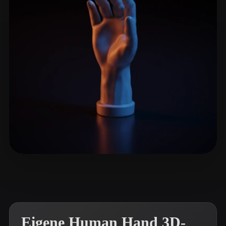
ComfyUI
21
Stile
Abstract
Anime
Cartoon
Cel-Shaded
Fantasy
Flat
Gothic
Hand-Painted
Industrial
Isometric
Low Poly
Medieval
Minimalist
Modern
Organic
Photorealistic
Pixel Art
Realistic
Retro
Stylized
JimWu
23 Likes
Voxel
Eigene Human Hand 3D-