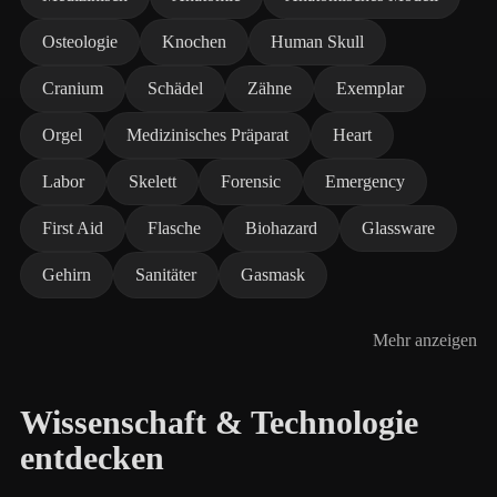
Osteologie
Knochen
Human Skull
Cranium
Schädel
Zähne
Exemplar
Orgel
Medizinisches Präparat
Heart
Labor
Skelett
Forensic
Emergency
First Aid
Flasche
Biohazard
Glassware
Gehirn
Sanitäter
Gasmask
Mehr anzeigen
Wissenschaft & Technologie
entdecken