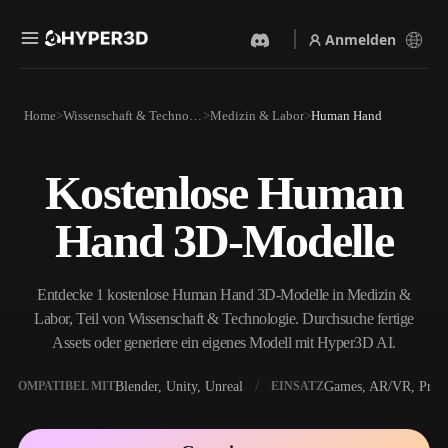
Anmelden
Produkte
Home
Wissenschaft & Technologie
Medizin & Labor
Human Hand
Funktionen
Rodin
ChatAvatar
API
Kostenlose Human
Bild Zu 3D
Text Zu 3D
Preise
Bild hochladen, sofort ein
Vom Text-Prompt zum 3D-
Hand 3D-Modelle
3D-Objekt erhalten.
Objekt — im Handumdrehen.
Ressourcen
KI-Bildgenerator
KI-Videogenerator
Generiere hochwertige
Erstelle Videos aus Text oder
Entdecke 1 kostenlose Human Hand 3D-Modelle in Medizin &
Visuals aus einem einfachen
Bildern mit KI.
Prompt.
Labor, Teil von Wissenschaft & Technologie. Durchsuche fertige
Community
Assets oder generiere ein eigenes Modell mit Hyper3D AI.
API
Binde unsere kreative KI in
deine App oder deinen
Blender, Unity, Unreal
Games, AR/VR, Print
KOMPATIBEL MIT
EINSATZ
Story
Forschung
Blog
Workflow ein.
OmniCraft