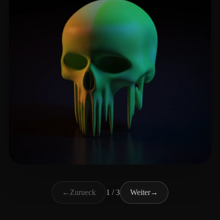
Singh Sukhpal
38 Likes
←
Zurueck
1 / 3
Weiter
→