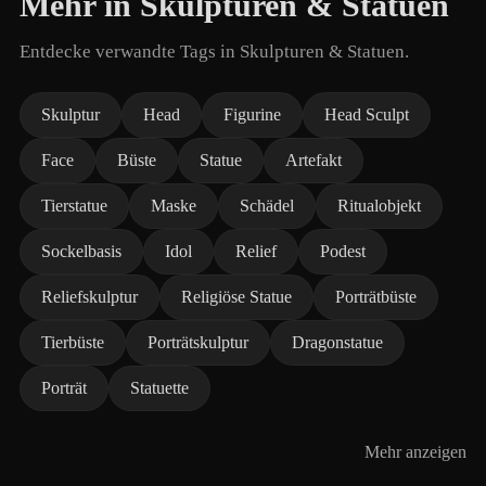
Mehr in Skulpturen & Statuen
Entdecke verwandte Tags in Skulpturen & Statuen.
Skulptur
Head
Figurine
Head Sculpt
Face
Büste
Statue
Artefakt
Tierstatue
Maske
Schädel
Ritualobjekt
Sockelbasis
Idol
Relief
Podest
Reliefskulptur
Religiöse Statue
Porträtbüste
Tierbüste
Porträtskulptur
Dragonstatue
Porträt
Statuette
Mehr anzeigen