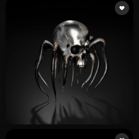
Max
33 Likes
Norgaard Jahred
43 Likes