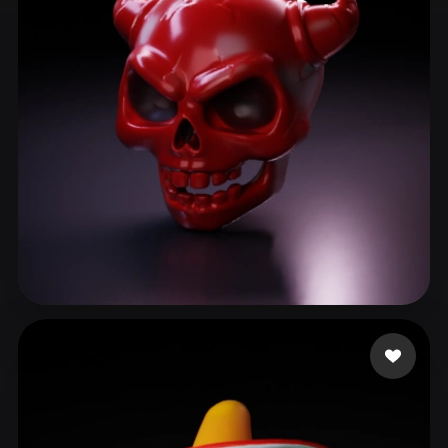
ComfyUI
21
Stile
Abstract
Anime
Cartoon
Cel-Shaded
Fantasy
Flat
Gothic
Hand-Painted
Industrial
Isometric
Low Poly
Medieval
Minimalist
Modern
Organic
Photorealistic
Pixel Art
Realistic
Retro
Stylized
Spark Kevin
175 Likes
Voxel