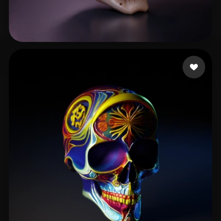
iancacaseca
52 Likes