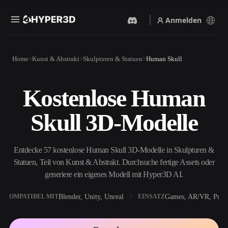
Anmelden
Produkte
Home
Kunst & Abstrakt
Skulpturen & Statuen
Human Skull
Funktionen
Rodin
ChatAvatar
API
Kostenlose Human
Bild Zu 3D
Text Zu 3D
Preise
Bild hochladen, sofort ein
Vom Text-Prompt zum 3D-
Skull 3D-Modelle
3D-Objekt erhalten.
Objekt — im Handumdrehen.
Ressourcen
KI-Bildgenerator
KI-Videogenerator
Generiere hochwertige
Erstelle Videos aus Text oder
Entdecke 57 kostenlose Human Skull 3D-Modelle in Skulpturen &
Visuals aus einem einfachen
Bildern mit KI.
Prompt.
Statuen, Teil von Kunst & Abstrakt. Durchsuche fertige Assets oder
Community
generiere ein eigenes Modell mit Hyper3D AI.
API
Binde unsere kreative KI in
deine App oder deinen
Blender, Unity, Unreal
Games, AR/VR, Print
KOMPATIBEL MIT
EINSATZ
Story
Forschung
Blog
Workflow ein.
OmniCraft