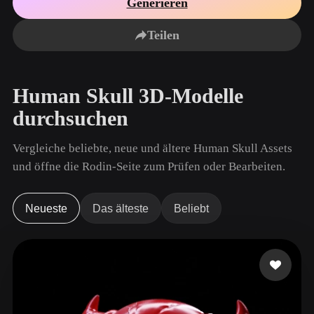
Generieren
Anwendungsfälle
KI-Bild-Remix
KI-HDRI-Generator
3D-Mesh-Editor
3D Printing
Animation
Teilen
KI-Bildverbesserer
3D-Modellsuchmaschine
Game
Automotive
KI-Texturengenerator
SVG-zu-3D-Konverter
Development
Design
Human Skull 3D-Modelle
NFT Creation
E-commerce
durchsuchen
Character
VR/AR
Design
Vergleiche beliebte, neue und ältere Human Skull Assets
Metaverse
Jewelry Design
und öffne die Rodin-Seite zum Prüfen oder Bearbeiten.
Mechanical
Engineering
Neueste
Das älteste
Beliebt
Plug-Ins
Blender
Unity
Unreal
Godot
Maya
3DS Max