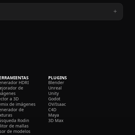
ERRAMIENTAS
PLUGINS
enerador HDRI
Blender
ejorador de
Unreal
mágenes
Unity
ector a 3D
Godot
emix de imágenes
OV/Isaac
enerador de
C4D
exturas
Maya
úsqueda Rodin
3D Max
itor de mallas
isor de modelos