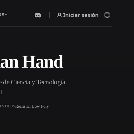
Iniciar sesión
os
man Hand
Generador De Video Con IA
Crea vídeos a partir de texto o imágenes con
IA.
 de Ciencia y Tecnología.
I.
Realistic, Low Poly
ESTILOS
Editor de mallas 3D