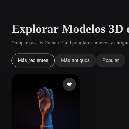
Casos De Uso
3D Printing
Animatio
Explorar Modelos 3D
NFT Creation
E-commer
Jewelry
Metaverse
Compara assets Human Hand populares, nuevos y antiguos
Design
Plug-Ins
Más recientes
Más antiguos
Popular
Blender
Unity
Unreal
God
Estilos
Abstract
Anime
Cart
Hand-Painted
Industrial
Isome