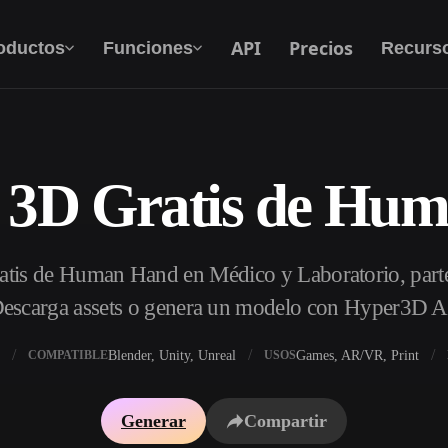
API
Precios
oductos
Funciones
Recurs
 3D Gratis de Hu
Texto A 3D
Del prompt de texto al objeto 3D — al
instante.
tis de Human Hand en Médico y Laboratorio, parte
API
Integra nuestra IA creativa en tu app o flujo de
escarga assets o genera un modelo con Hyper3D A
trabajo.
Blender, Unity, Unreal
Games, AR/VR, Print
COMPATIBLE
USOS
 texturas IA
Buscador de modelos 3D
Generar
Compartir
DRI IA
Convertidor SVG a 3D