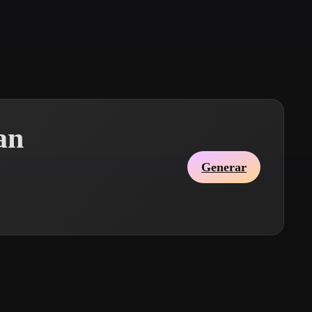
Stylized
Voxel
an
Generar