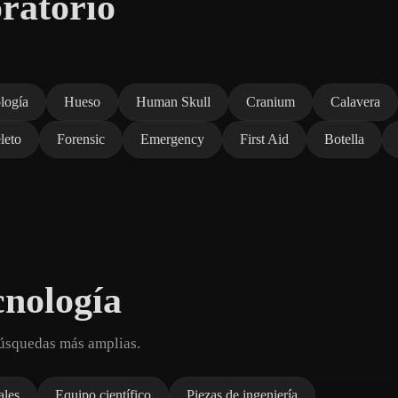
ratorio
logía
Hueso
Human Skull
Cranium
Calavera
leto
Forensic
Emergency
First Aid
Botella
cnología
búsquedas más amplias.
ales
Equipo científico
Piezas de ingeniería