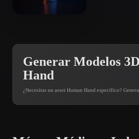
Organic
Photorealistic
Pixel
JimWu
23 me gusta
Generar Modelos 3D
Hand
¿Necesitas un asset Human Hand específico? Gener