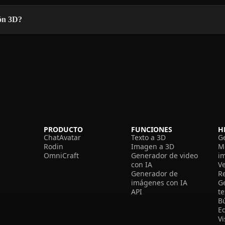
ón 3D?
PRODUCTO
FUNCIONES
H
ChatAvatar
Texto a 3D
G
Rodin
Imagen a 3D
M
OmniCraft
Generador de video
i
con IA
V
Generador de
R
imágenes con IA
G
API
t
B
Ed
V