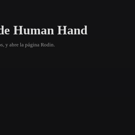
Game
n
Development
 de Human Hand
ce
VR/AR
Mechanical
, y abre la página Rodin.
Engineering
ot
Maya
3DS Max
ComfyUI
oon
Cel-Shaded
Fantasy
tric
Low Poly
Medieval