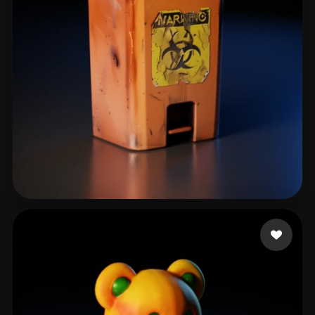
kim yongtae
42 me gusta