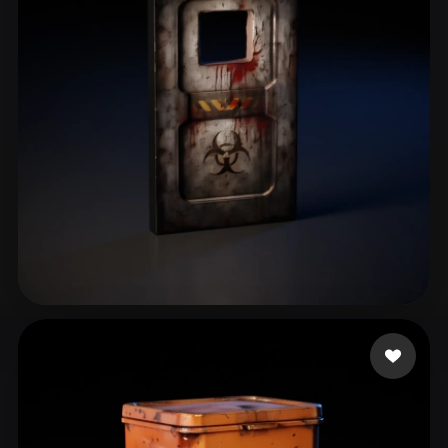
ComfyUI
21
Estilos
Abstract
Anime
Cartoon
Cel-Shaded
Fantasy
Flat
Gothic
Hand-Painted
Industrial
Isometric
Low Poly
Medieval
Minimalist
Modern
Organic
Photorealistic
Pixel Art
Realistic
Retro
Stylized
elrororo İeoe8eo
77 me gusta
Voxel