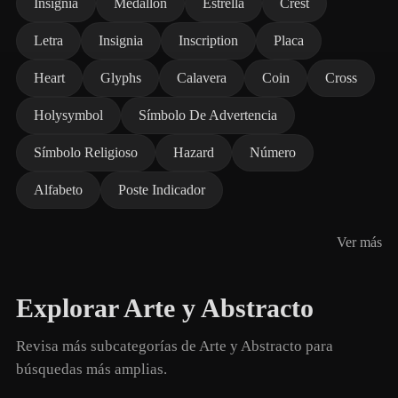
Insignia
Medallón
Estrella
Crest
Letra
Insignia
Inscription
Placa
Heart
Glyphs
Calavera
Coin
Cross
Holysymbol
Símbolo De Advertencia
Símbolo Religioso
Hazard
Número
Alfabeto
Poste Indicador
Ver más
Explorar Arte y Abstracto
Revisa más subcategorías de Arte y Abstracto para
búsquedas más amplias.