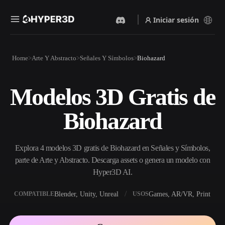
Iniciar sesión
Productos
Home
Arte Y Abstracto
Señales Y Símbolos
Biohazard
Funciones
Rodin
ChatAvatar
API
Modelos 3D Gratis de
Imagen A 3D
Texto A 3D
Precios
Sube una imagen y obtén un
Del prompt de texto al objeto
Biohazard
objeto 3D al instante.
3D — al instante.
Recursos
Generador De Imágenes Con
Generador De Video Con IA
IA
Explora 4 modelos 3D gratis de Biohazard en Señales y Símbolos,
Crea vídeos a partir de texto o
Genera imágenes de alta
imágenes con IA.
calidad a partir de un simple
parte de Arte y Abstracto. Descarga assets o genera un modelo con
Comunidad
prompt.
Hyper3D AI.
API
Blender, Unity, Unreal
Games, AR/VR, Print
COMPATIBLE
USOS
Integra nuestra IA creativa en
Historia
Investigación
Blog
tu app o flujo de trabajo.
OmniCraft