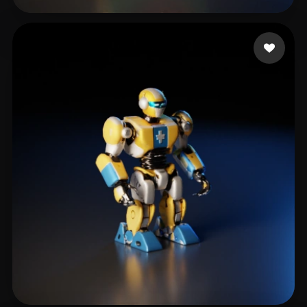
RBLX aliencopsbro
6 me gusta