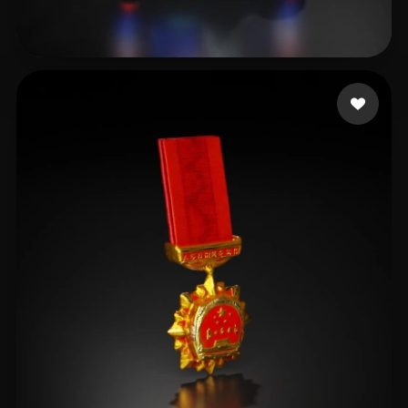
rakeyec668
10 me gusta