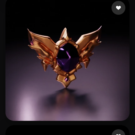
905127327
6 me gusta
kinoko kinoko
13 me gusta