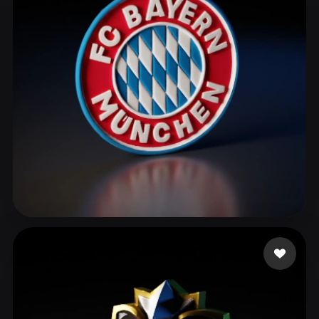
ComfyUI
21
Estilos
Abstract
Anime
Cartoon
Cel-Shaded
Fantasy
Flat
Gothic
Hand-Painted
Industrial
Isometric
Low Poly
Medieval
Minimalist
Modern
Organic
Photorealistic
Pixel Art
Realistic
Retro
Stylized
asd
42 me gusta
Voxel