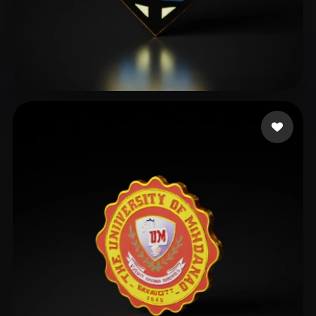
farhat mahmoud
6 me gusta