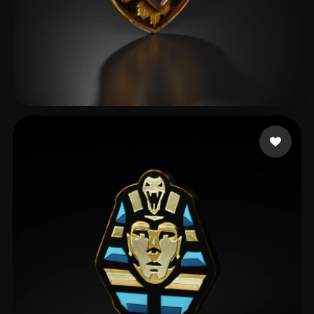
adasdas
18 me gusta