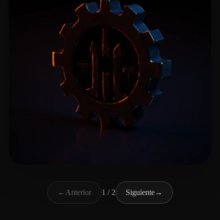
Vajdic Milos
11 me gusta
←
Anterior
1 / 2
Siguiente
→