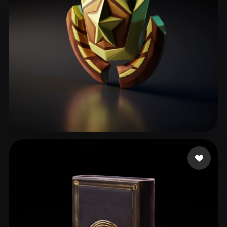
xcell Goatedツ
40 me gusta