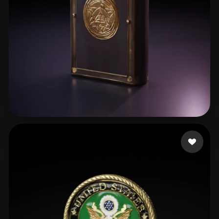
jeremiah caden
20 me gusta