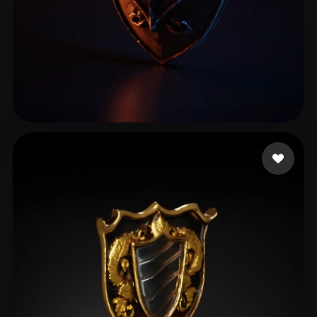
adasdas
19 me gusta