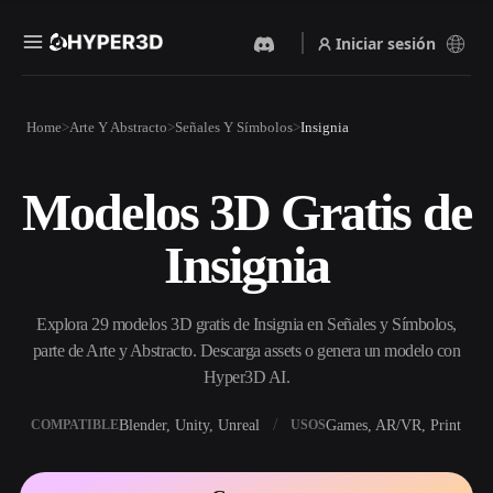
Iniciar sesión
Productos
Home
Arte Y Abstracto
Señales Y Símbolos
Insignia
Funciones
Rodin
ChatAvatar
API
Modelos 3D Gratis de
Imagen A 3D
Texto A 3D
Precios
Sube una imagen y obtén un
Del prompt de texto al objeto
Insignia
objeto 3D al instante.
3D — al instante.
Recursos
Generador De Imágenes Con
Generador De Video Con IA
IA
Explora 29 modelos 3D gratis de Insignia en Señales y Símbolos,
Crea vídeos a partir de texto o
Genera imágenes de alta
imágenes con IA.
calidad a partir de un simple
parte de Arte y Abstracto. Descarga assets o genera un modelo con
Comunidad
prompt.
Hyper3D AI.
API
Blender, Unity, Unreal
Games, AR/VR, Print
COMPATIBLE
USOS
Integra nuestra IA creativa en
Historia
Investigación
Blog
tu app o flujo de trabajo.
OmniCraft