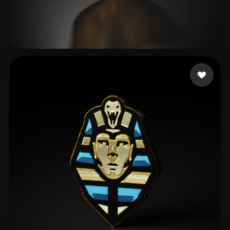
18 إعجابات
adasdas