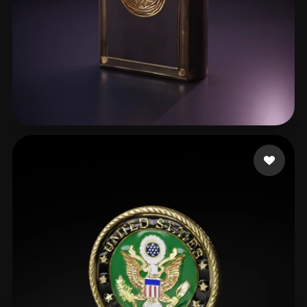
20 إعجابات
jeremiah caden