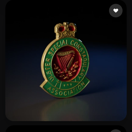
7 إعجابات
Johh Zhang
6 إعجابات
RBLX aliencopsbro