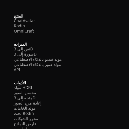
المنتج
ChatAvatar
Rodin
OmniCraft
الميزات
نص إلى 3D
صورة إلى 3D
مولد فيديو بالذكاء الاصطناعي
مولد صور بالذكاء الاصطناعي
API
الأدوات
مولد HDRI
محسن الصور
متجه إلى 3D
إعادة مزج الصور
مولد الخامات
بحث Rodin
محرر الشبكات
عارض النماذج
محول الصيغ