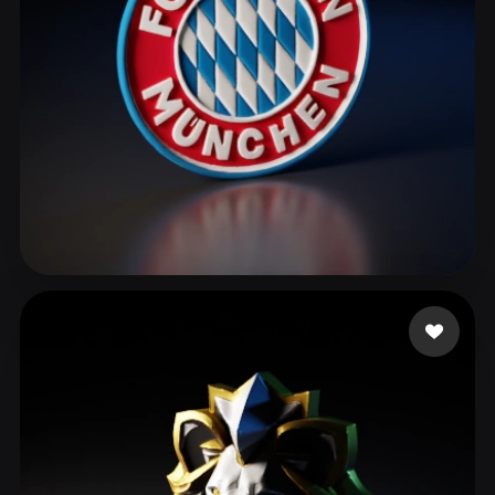
ComfyUI
21
الأنماط
Abstract
Anime
Cartoon
Cel-Shaded
Fantasy
Flat
Gothic
Hand-Painted
Industrial
Isometric
Low Poly
Medieval
Minimalist
Modern
Organic
Photorealistic
42 إعجابات
asd
Pixel Art
Realistic
Retro
Stylized
Voxel