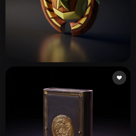
xcell Goatedツ
40 إعجابات