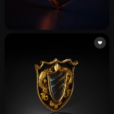
19 إعجابات
adasdas