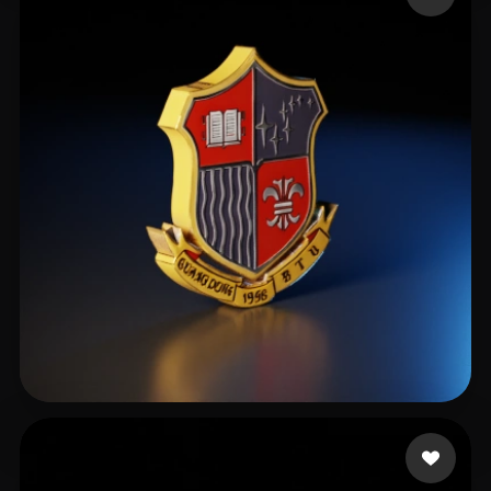
6 إعجابات
905127327