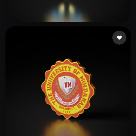
6 إعجابات
farhat mahmoud