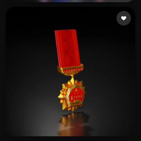
10 إعجابات
rakeyec668