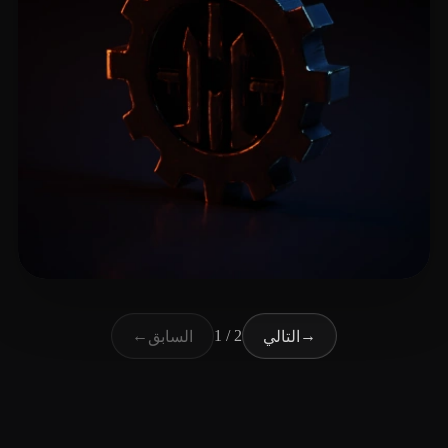
11 إعجابات
Vajdic Milos
←
1 / 2
→
التالي
السابق