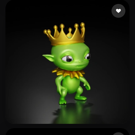
Ignatovich Ekaterina
8 me gusta
Eric
7 me gusta