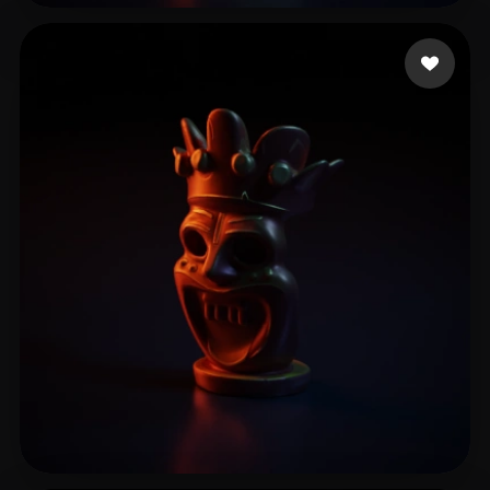
mocap_dave
7 me gusta