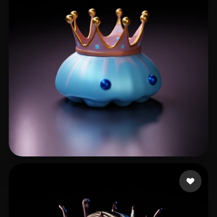
jguivhj
7 me gusta