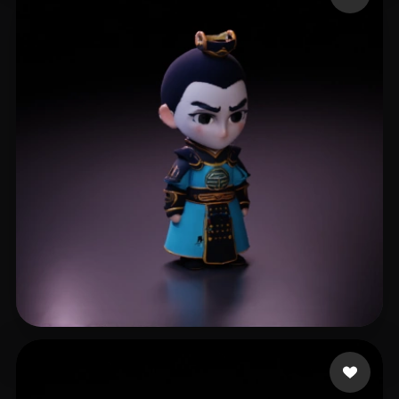
li xl
6 me gusta