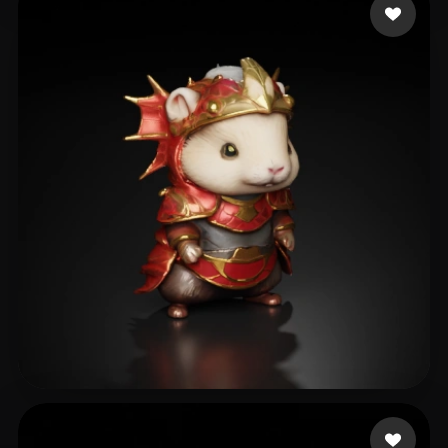
lammb lammy
17 me gusta