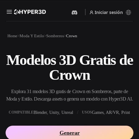
Iniciar sesión
Productos
Home
Moda Y Estilo
Sombreros
Crown
Funciones
Rodin
ChatAvatar
API
Modelos 3D Gratis de
Imagen A 3D
Texto A 3D
Precios
Sube una imagen y obtén un
Del prompt de texto al objeto
Crown
objeto 3D al instante.
3D — al instante.
Recursos
Generador De Imágenes Con
Generador De Video Con IA
IA
Explora 31 modelos 3D gratis de Crown en Sombreros, parte de
Crea vídeos a partir de texto o
Genera imágenes de alta
imágenes con IA.
calidad a partir de un simple
Moda y Estilo. Descarga assets o genera un modelo con Hyper3D AI.
Comunidad
prompt.
Blender, Unity, Unreal
Games, AR/VR, Print
COMPATIBLE
USOS
API
Integra nuestra IA creativa en
Historia
Investigación
Blog
tu app o flujo de trabajo.
Generar
OmniCraft