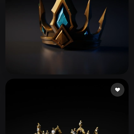
ComfyUI
21
Estilos
Abstract
Anime
Cartoon
Cel-Shaded
Fantasy
Flat
Gothic
Hand-Painted
Industrial
Isometric
Low Poly
Medieval
Minimalist
Modern
Organic
Photorealistic
Vu Long
39 me gusta
Pixel Art
Realistic
Retro
Stylized
Voxel