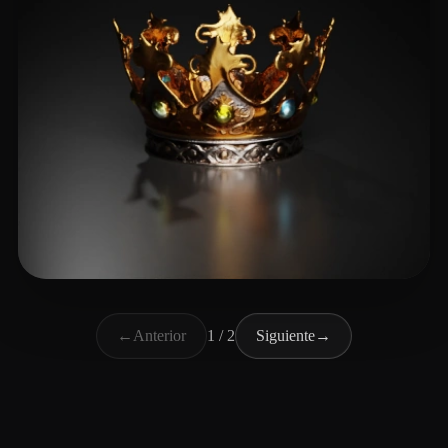
Tight
24 me gusta
←
Anterior
1 / 2
Siguiente
→