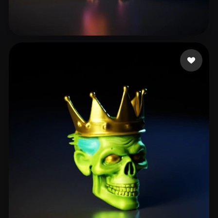
37 点赞
Dabrase Darshan