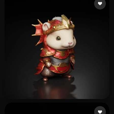
17 点赞
lammb lammy