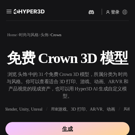
登录
产品
Home
时尚与风格
头饰
Crown
功能
Rodin
ChatAvatar
API
免费 Crown 3D 模型
图片转 3D
文本转 3D
定价
上传一张图片，即刻获得 3D
从文字提示到 3D 物体 ——
物体。
即刻完成。
资源
浏览 头饰 中的 31 个免费 Crown 3D 模型，所属分类为 时尚
AI 视频生成器
AI 图片生成器
与风格。你可以查看适合 3D 打印、游戏、动画、AR/VR 和
用 AI 从文字或图片创作视
用一句简单提示生成高质量
产品视觉的现成资产，也可以用 Hyper3D AI 生成自定义模
频。
视觉内容。
型。
社区
API
Blender, Unity, Unreal
游戏、3D 打印、AR/VR、动画
写
软件
用途
风格
将我们的创意 AI 接入你的应
用或工作流。
故事
研究
博客
生成
OmniCraft