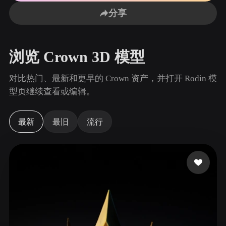
用例
AI 图像重混
AI HDRI 生成器
3D 网格 편집기
分享
3D Printing
Animation
AI 图像增强器
3D 模型搜索引擎
Game
Automotive
AI 纹理生成器
SVG 转 3D 转换器
Development
Design
浏览 Crown 3D 模型
NFT Creation
E-commerce
对比热门、最新和更早的 Crown 资产，并打开 Rodin 模
Character
型页继续查看或编辑。
VR/AR
Design
Metaverse
Jewelry Design
最新
最旧
流行
Mechanical
Engineering
插件
Blender
Unity
Unreal
Godot
Maya
3DS Max