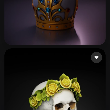
36 点赞
guedes marco