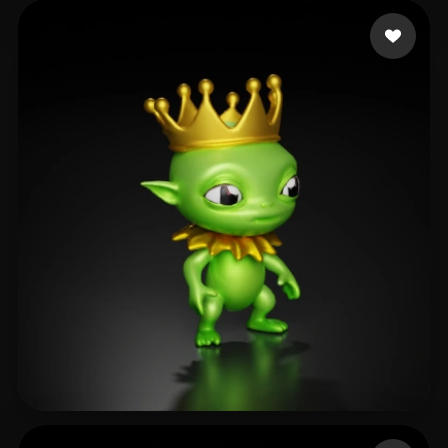
8 点赞
Ignatovich Ekaterina
7 点赞
Eric