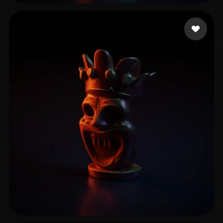
7 点赞
mocap_dave