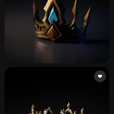
ComfyUI
21
风格
Abstract
Anime
Cartoon
Cel-Shaded
Fantasy
Flat
Gothic
Hand-Painted
Industrial
Isometric
Low Poly
Medieval
Minimalist
Modern
Organic
Photorealistic
39 点赞
Vu Long
Pixel Art
Realistic
Retro
Stylized
Voxel