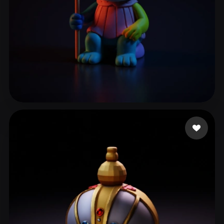
19 点赞
Χρυσοσπαθης Γιάννης