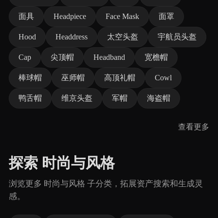
面具
Headpiece
Face Mask
面罩
Hood
Headdress
太空头盔
宇航员头盔
Cap
尖顶帽
Headband
宽檐帽
棒球帽
巫师帽
高顶礼帽
Cowl
鸭舌帽
维京头盔
军帽
海盗帽
查看更多
探索 时尚与风格
浏览更多 时尚与风格 子分类，拓展资产搜索和生成灵
感。