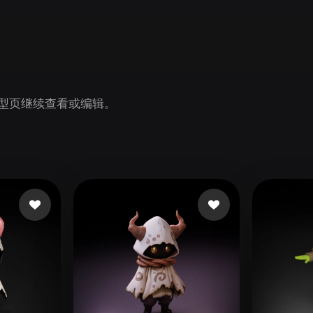
Game
n
Development
ce
VR/AR
Mechanical
 模型页继续查看或编辑。
Engineering
ot
Maya
3DS Max
ComfyUI
oon
Cel-Shaded
Fantasy
tric
Low Poly
Medieval