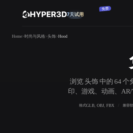
订阅
产品
Home
时尚与风格
头饰
Hood
功能
Rodin
ChatAvatar
API
图片转 3D
定价
上传一张图片，即刻获得 3D 物体。
资源
浏览 头饰 中的 64 
AI 图片生成器
印、游戏、动画、AR/V
用一句简单提示生成高质量视觉内容。
社区
OmniCraft
GLB, OBJ, FBX
格式
兼容
AI 图像重混
AI 纹理生成器
故事
研究
博客
AI 图像增强器
AI HDRI 生成