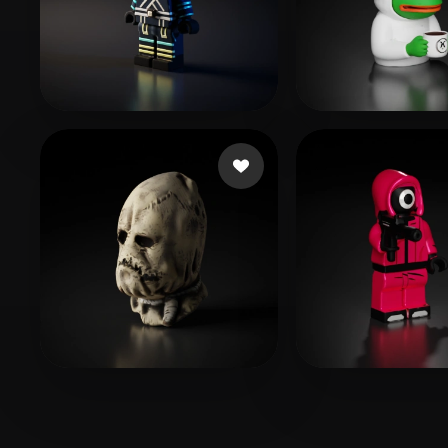
65 点赞
zengovision
as rain as right
49 点赞
161 
Grant Dorian
O Oscar