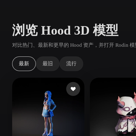
用例
3D Printing
Animatio
浏览 Hood 3D 模型
NFT Creation
E-commer
Jewelry
Metaverse
对比热门、最新和更早的 Hood 资产，并打开 Rodin
Design
插件
最新
最旧
流行
Blender
Unity
Unreal
God
风格
Abstract
Anime
Cart
Hand-Painted
Industrial
Isome