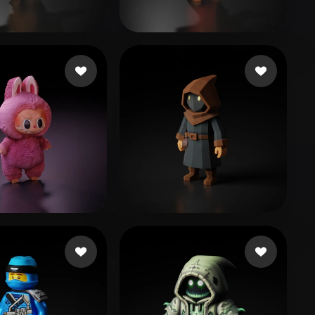
Stylized
Voxel
80 点赞
71 点赞
drew
M Andrew
333 点赞
363 点赞
Qx
Kale Ensar