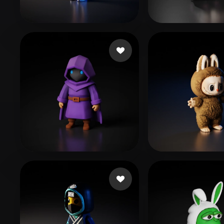
Organic
Photorealistic
Pixel
3 点赞
Fabricio GAMER
suppoert kaza
182 点赞
814 点赞
Rouabeh Abd Elmoumen
محمد