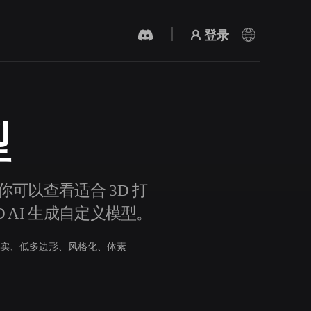
登录
型
AI 视频生成器
用 AI 从文字或图片创作视频。
。你可以查看适合 3D 打
D AI 生成自定义模型。
实、低多边形、风格化、体素
3D 网格 편집기