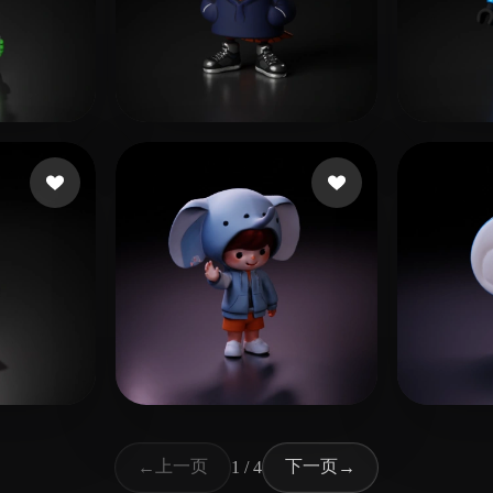
126 点赞
62 点赞
Cordero Peña Hernán
adel 
点赞
53 点赞
胡 波
zhou shuqian
上一页
下一页
←
1 / 4
→