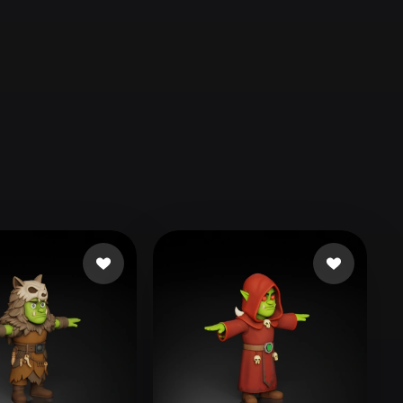
Automotive
Design
Character
Design
21
Flat
Gothic
Minimalist
Modern