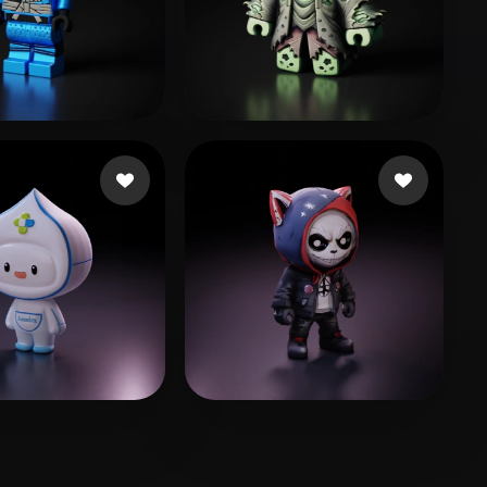
106 点赞
120 点赞
mary
uprava policije Fede
17 点赞
52 点赞
Gonzales Robert