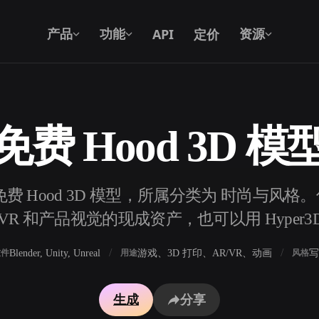
API
定价
产品
功能
资源
免费 Hood 3D 模
文本转 3D
从文字提示到 3D 物体 —— 即刻完成。
个免费 Hood 3D 模型，所属分类为 时尚与风格
API
将我们的创意 AI 接入你的应用或工作
R 和产品视觉的现成资产，也可以用 Hyper3
流。
Blender, Unity, Unreal
游戏、3D 打印、AR/VR、动画
写
软件
用途
风格
3D 模型搜索引擎
生成
分享
器
SVG 转 3D 转换器