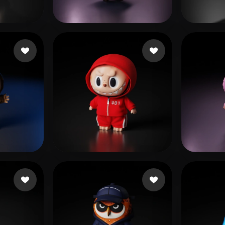
 Art
Realistic
Retro
135 点赞
295 点赞
n
singh Harvinder
M An
466 点赞
animations yd
eEhy