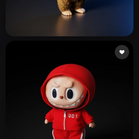
814 إعجابات
محمد