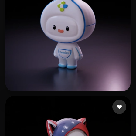
胡 波
17 إعجابات