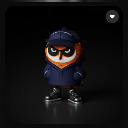
126 إعجابات
as rain as right