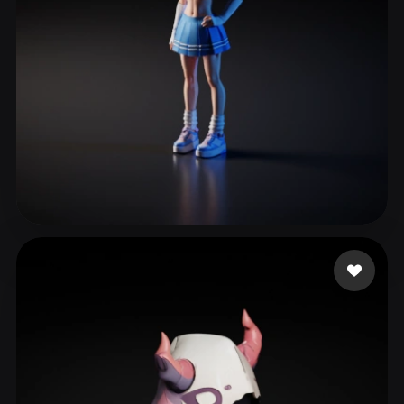
ComfyUI
21
الأنماط
Abstract
Anime
Cartoon
Cel-Shaded
Fantasy
Flat
Gothic
Hand-Painted
Industrial
Isometric
Low Poly
Medieval
Minimalist
Modern
Organic
Photorealistic
3 إعجابات
Fabricio GAMER
Pixel Art
Realistic
Retro
Stylized
Voxel