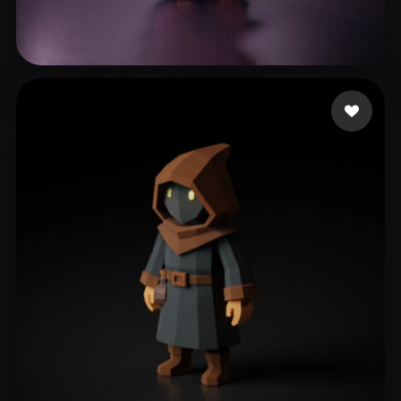
333 إعجابات
eEhyQx