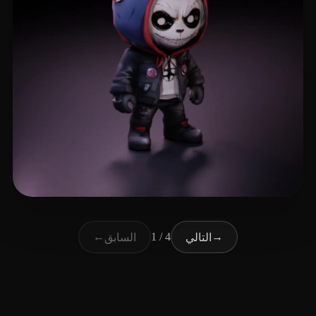
52 إعجابات
Gonzales Robert
←
1 / 4
→
التالي
السابق