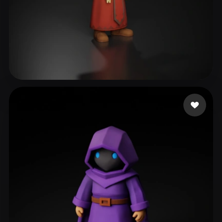
71 إعجابات
M Andrew