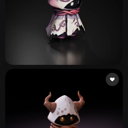
135 إعجابات
suppoert kazan