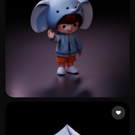
53 إعجابات
zhou shuqian