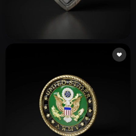
verse godzilla
12 me gusta