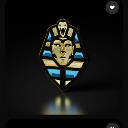
adasdas
18 me gusta
farhat mahmoud
6 me gusta