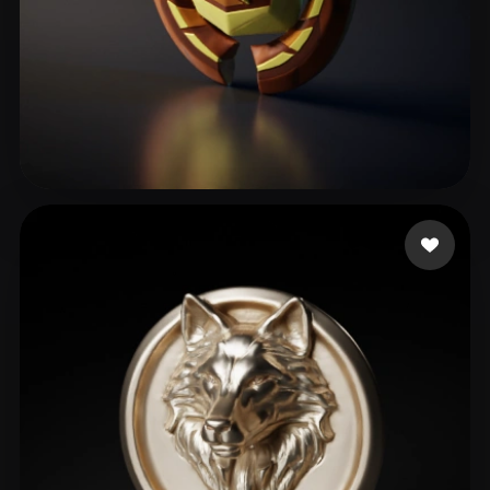
xcell Goatedツ
40 me gusta