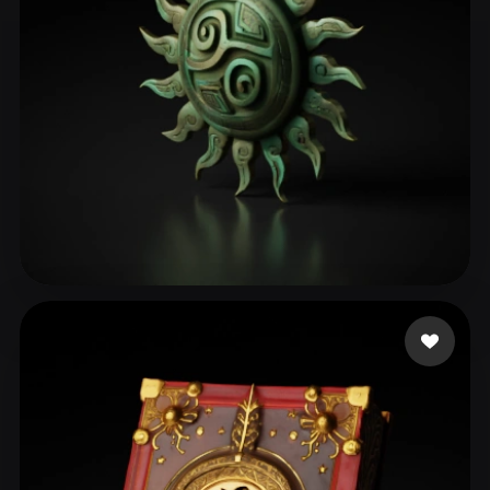
GU Betty
107 me gusta