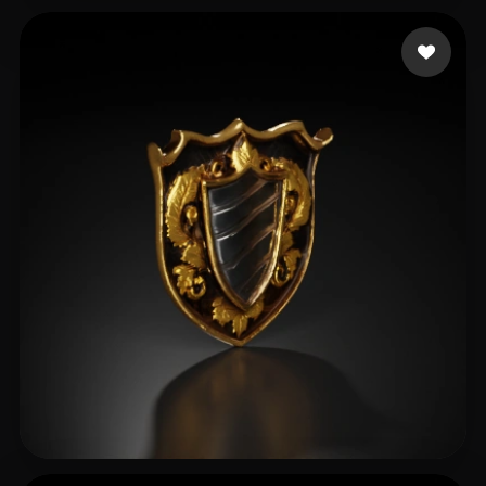
adasdas
19 me gusta