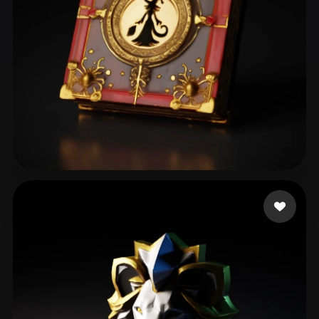
chagibault
104 me gusta