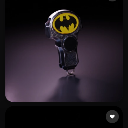
cavimiy744
13 me gusta