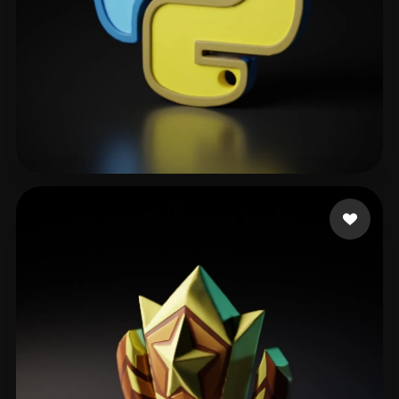
david aviv
141 me gusta