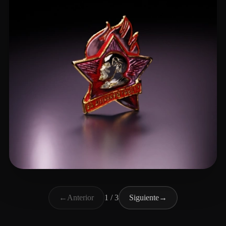
mobayiw438
7 me gusta
←
Anterior
1 / 3
Siguiente
→