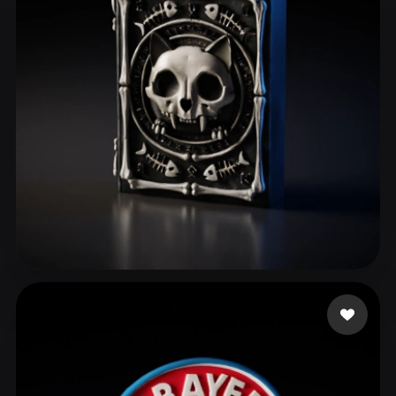
ComfyUI
21
Estilos
Abstract
Anime
Cartoon
Cel-Shaded
Fantasy
Flat
Gothic
Hand-Painted
Industrial
Isometric
Low Poly
Medieval
Minimalist
Modern
Organic
Photorealistic
Pixel Art
Realistic
Retro
Stylized
Ferreira Victor Lima
60 me gusta
Voxel