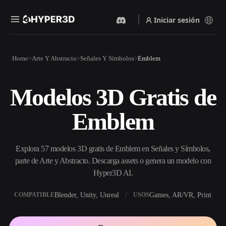
Iniciar sesión
Productos
Home
Arte Y Abstracto
Señales Y Símbolos
Emblem
Funciones
Rodin
ChatAvatar
API
Modelos 3D Gratis de
Imagen A 3D
Texto A 3D
Precios
Sube una imagen y obtén un
Del prompt de texto al objeto
Emblem
objeto 3D al instante.
3D — al instante.
Recursos
Generador De Imágenes Con
Generador De Video Con IA
IA
Explora 57 modelos 3D gratis de Emblem en Señales y Símbolos,
Crea vídeos a partir de texto o
Genera imágenes de alta
imágenes con IA.
calidad a partir de un simple
parte de Arte y Abstracto. Descarga assets o genera un modelo con
Comunidad
prompt.
Hyper3D AI.
API
Blender, Unity, Unreal
Games, AR/VR, Print
COMPATIBLE
USOS
Integra nuestra IA creativa en
Historia
Investigación
Blog
tu app o flujo de trabajo.
OmniCraft