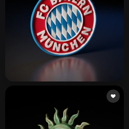
asd
42 me gusta