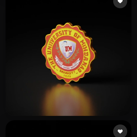
ARACENA ROBERT JHON
3 me gusta