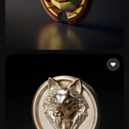
xcell Goatedツ
40 likes