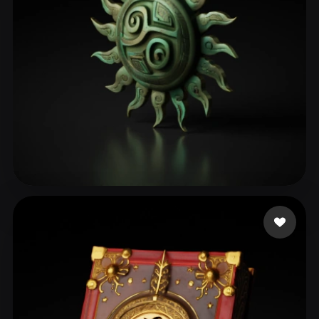
GU Betty
107 likes