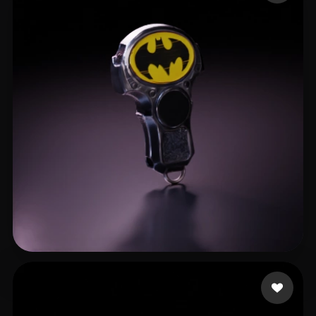
cavimiy744
13 likes