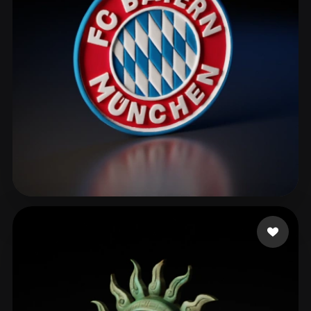
asd
42 likes