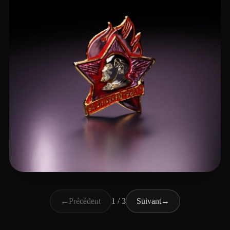
mobayiw438
7 likes
←
Précédent
1 / 3
Suivant
→