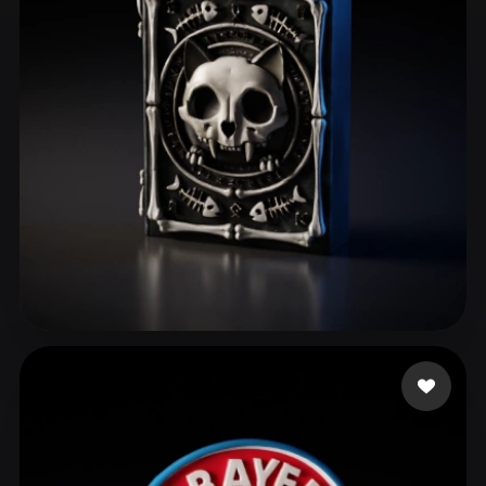
ComfyUI
21
Styles
Abstract
Anime
Cartoon
Cel-Shaded
Fantasy
Flat
Gothic
Hand-Painted
Industrial
Isometric
Low Poly
Medieval
Minimalist
Modern
Organic
Photorealistic
Pixel Art
Realistic
Retro
Stylized
Ferreira Victor Lima
60 likes
Voxel