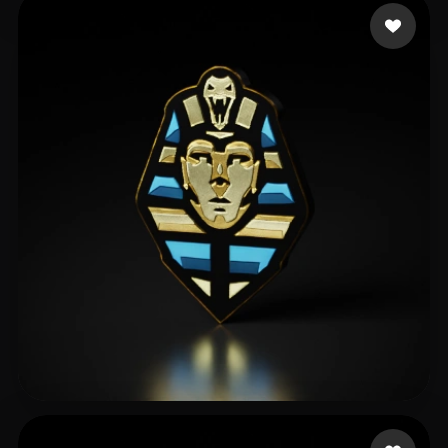
adasdas
18 likes
farhat mahmoud
6 likes