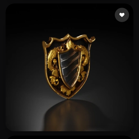
adasdas
19 likes