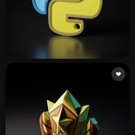
david aviv
141 likes