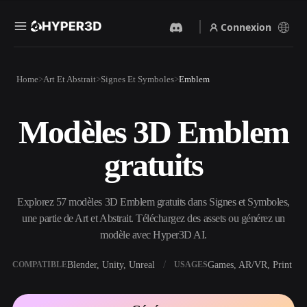
Connexion
Produits
Home
Art Et Abstrait
Signes Et Symboles
Emblem
Fonctionnalités
Rodin
ChatAvatar
API
Modèles 3D Emblem
Image Vers 3D
Texte Vers 3D
Tarifs
Importez une image, obtenez
Du prompt textuel à l'objet
gratuits
un objet 3D instantanément.
3D — instantanément.
Ressources
Générateur D’images IA
Générateur Vidéo IA
Générez des visuels de haute
Créez des vidéos à partir de
Explorez 57 modèles 3D Emblem gratuits dans Signes et Symboles,
qualité à partir d'un simple
texte ou d'images avec l'IA.
prompt.
une partie de Art et Abstrait. Téléchargez des assets ou générez un
Communauté
modèle avec Hyper3D AI.
API
Intégrez notre IA créative à
votre application ou votre
Blender, Unity, Unreal
Games, AR/VR, Print
COMPATIBLE
USAGES
Histoire
Recherche
Blog
workflow.
OmniCraft