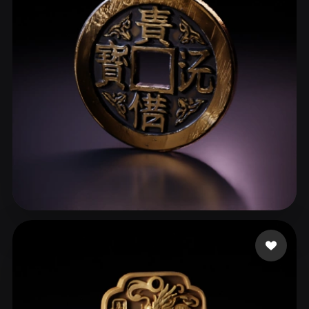
ComfyUI
21
Styles
Abstract
Anime
Cartoon
Cel-Shaded
Fantasy
Flat
Gothic
Hand-Painted
Industrial
Isometric
Low Poly
Medieval
Minimalist
Modern
Organic
Photorealistic
Pixel Art
Realistic
Retro
Stylized
ahaaa
73 likes
Voxel