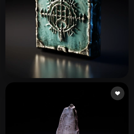
fxmedia Aitools
58 likes