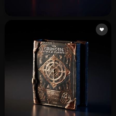
spcarso
13 likes