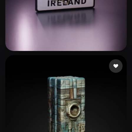
fishyw
5 likes