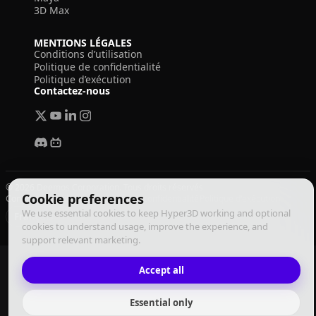
3D Max
MENTIONS LÉGALES
Conditions d’utilisation
Politique de confidentialité
Politique d’exécution
Contactez-nous
© 2026 Deemos Corporation. Tous droits réservés
Cookie preferences
Conditions d'utilisation
Politique de confidentialité
Politique d'exécution
We use essential cookies to keep Hyper3D working and optional
Français
cookies to understand usage, improve the experience, and
support relevant marketing.
Accept all
Essential only