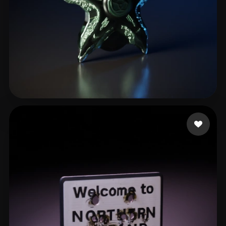
lacre timu
8 likes