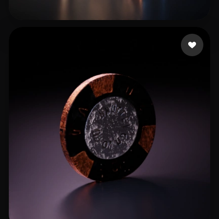
spcarso
18 likes