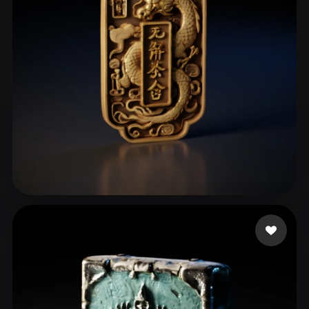
jingaojin1984
156 likes