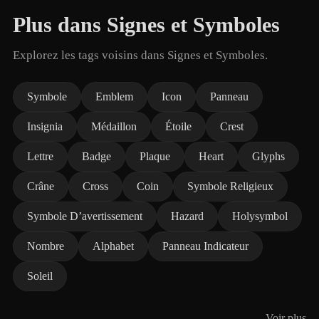
Plus dans Signes et Symboles
Explorez les tags voisins dans Signes et Symboles.
Symbole
Emblem
Icon
Panneau
Insignia
Médaillon
Étoile
Crest
Lettre
Badge
Plaque
Heart
Glyphs
Crâne
Cross
Coin
Symbole Religieux
Symbole D’avertissement
Hazard
Holysymbol
Nombre
Alphabet
Panneau Indicateur
Soleil
Voir plus