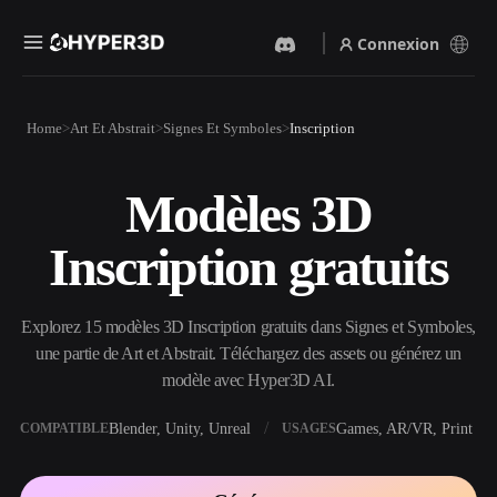
Connexion
Produits
Home
Art Et Abstrait
Signes Et Symboles
Inscription
Fonctionnalités
Rodin
ChatAvatar
API
Modèles 3D
Image Vers 3D
Texte Vers 3D
Tarifs
Importez une image, obtenez
Du prompt textuel à l'objet
Inscription gratuits
un objet 3D instantanément.
3D — instantanément.
Ressources
Générateur D’images IA
Générateur Vidéo IA
Générez des visuels de haute
Créez des vidéos à partir de
Explorez 15 modèles 3D Inscription gratuits dans Signes et Symboles,
qualité à partir d'un simple
texte ou d'images avec l'IA.
prompt.
une partie de Art et Abstrait. Téléchargez des assets ou générez un
Communauté
modèle avec Hyper3D AI.
API
Intégrez notre IA créative à
votre application ou votre
Blender, Unity, Unreal
Games, AR/VR, Print
COMPATIBLE
USAGES
Histoire
Recherche
Blog
workflow.
OmniCraft