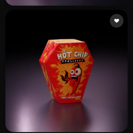
volodreamer
4 likes