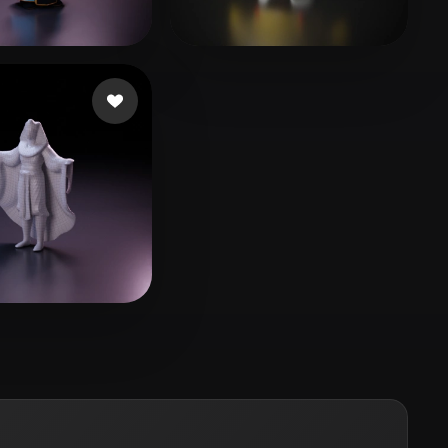
Stylized
Voxel
лайков
Morgan Wei
12 лайков
y
5 лайков