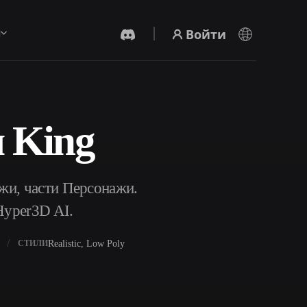
Войти
ы
 King
AI-Видеогенератор
Создавайте видео из текста или
изображений с помощью ИИ.
жи, части Персонажи.
Hyper3D AI.
Realistic, Low Poly
СТИЛИ
Редактор 3D-мешей