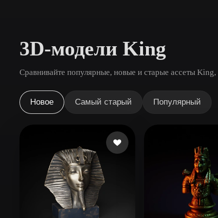
Сценарии Использования
3D Printing
Animatio
3D-модели King
NFT Creation
E-commer
Jewelry
Metaverse
Сравнивайте популярные, новые и старые ассеты King,
Design
Плагины
Новое
Самый старый
Популярный
Blender
Unity
Unreal
God
Стили
Abstract
Anime
Cart
Hand-Painted
Industrial
Isome