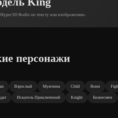
одель King
 Hyper3D Rodin по тексту или изображению.
кие персонажи
an
Взрослый
Мужчина
Child
Воин
Figh
дат
Искатель Приключений
Knight
Бизнесмен