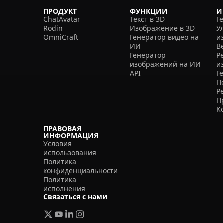
ПРОДУКТ
ФУНКЦИИ
И
ChatAvatar
Текст в 3D
Г
Rodin
Изображение в 3D
У
OmniCraft
Генератор видео на
и
ИИ
В
Генератор
Р
изображений на ИИ
и
API
Г
П
Р
П
К
ПРАВОВАЯ
ИНФОРМАЦИЯ
Условия
использования
Политика
конфиденциальности
Политика
исполнения
Связаться с нами