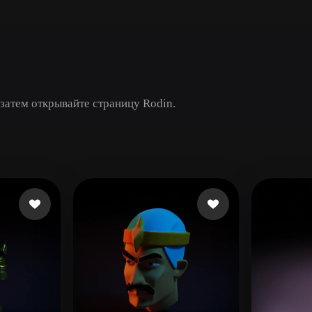
Game
n
Development
ce
VR/AR
Mechanical
 затем открывайте страницу Rodin.
Engineering
ot
Maya
3DS Max
ComfyUI
oon
Cel-Shaded
Fantasy
tric
Low Poly
Medieval