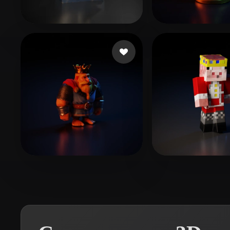
Organic
Photorealistic
Pixel
manzilone danzi
123 лайков
sarah
19 лайков
Gunes Harun
7 лайков
hj hgj
14 лайков