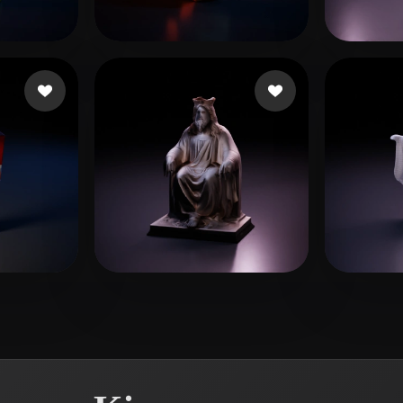
 Art
Realistic
Retro
mocap_dave
7 лайков
li xl
6 
Mora Carlos
5 лайков
Wood