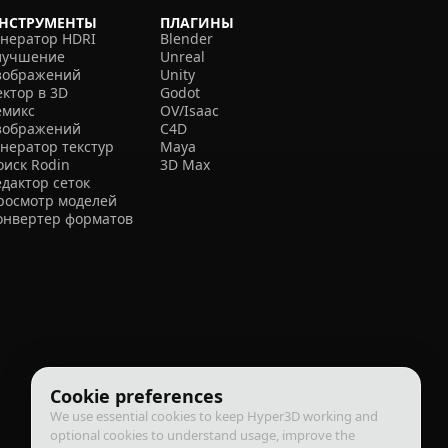
НСТРУМЕНТЫ
ПЛАГИНЫ
енератор HDRI
Blender
лучшение
Unreal
зображений
Unity
ектор в 3D
Godot
емикс
OV/Isaac
зображений
C4D
енератор текстур
Maya
оиск Rodin
3D Max
едактор сеток
росмотр моделей
онвертер форматов
Cookie preferences
We use essential cookies to keep Hyper3D working and
optional cookies to understand usage, improve the