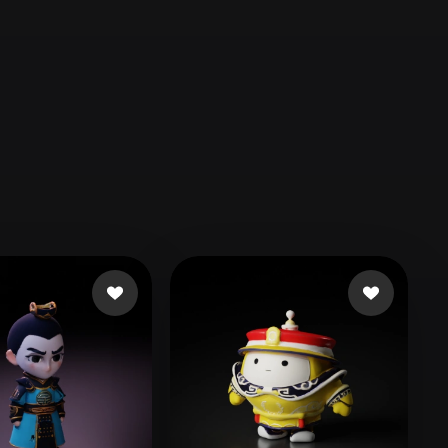
Automotive
Design
Character
Design
21
Flat
Gothic
Minimalist
Modern