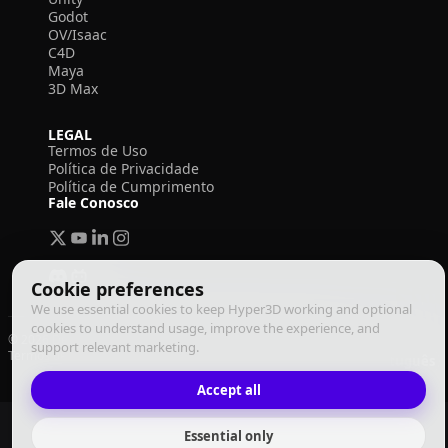
Godot
OV/Isaac
C4D
Maya
3D Max
LEGAL
Termos de Uso
Política de Privacidade
Política de Cumprimento
Fale Conosco
Cookie preferences
We use essential cookies to keep Hyper3D working and optional
cookies to understand usage, improve the experience, and
© 2026 Deemos Corporation. Todos os direitos reservados
support relevant marketing.
Termos de Uso
Política de Privacidade
Política de Cumprimento
Português
Accept all
Essential only