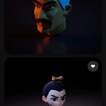
mocap_dave
7 curtidas