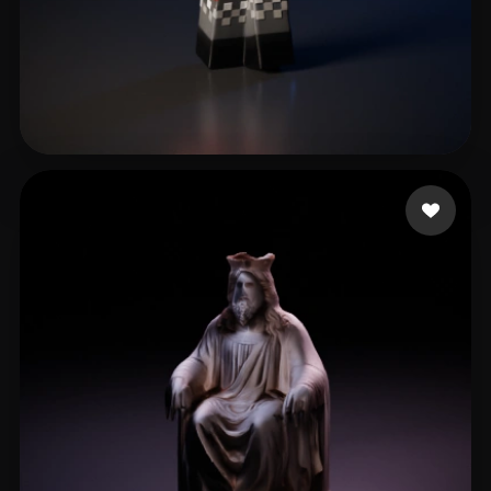
hj hgj
14 curtidas