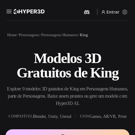
Entrar
Produtos
Home
Personagens
Personagens Humanos
King
Recursos
Rodin
ChatAvatar
API
Modelos 3D
Imagem Para 3D
Texto Para 3D
Preços
Envie uma imagem e receba
Do prompt de texto ao objeto
Gratuitos de King
um objeto 3D na hora.
3D — na hora.
Recursos
Gerador De Imagens IA
Gerador De Vídeo IA
Gere visuais de alta qualidade
Crie vídeos a partir de texto
Explore 9 modelos 3D gratuitos de King em Personagens Humanos,
a partir de um prompt
ou imagens com IA.
simples.
parte de Personagens. Baixe assets prontos ou gere um modelo com
Comunidade
Hyper3D AI.
API
Integre nossa IA criativa ao
Blender, Unity, Unreal
Games, AR/VR, Print
COMPATÍVEL
USOS
seu app ou fluxo de trabalho.
História
Pesquisa
Blog
OmniCraft