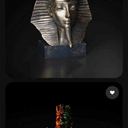
ComfyUI
21
Estilos
Abstract
Anime
Cartoon
Cel-Shaded
Fantasy
Flat
Gothic
Hand-Painted
Industrial
Isometric
Low Poly
Medieval
Minimalist
Modern
Organic
Photorealistic
manzilone danzi
123 curtidas
Pixel Art
Realistic
Retro
Stylized
Voxel