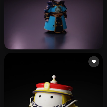
li xl
6 curtidas