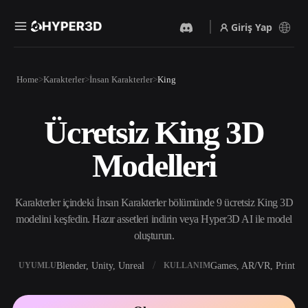
Giriş Yap
Ürünler
Home
Karakterler
İnsan Karakterler
King
Özellikler
Rodin
ChatAvatar
API
Ücretsiz King 3D
Görselden 3D’ye
Metinden 3D’ye
Fiyatlandırma
Bir resim yükleyin, anında
Metin isteminden 3D nesneye
Modelleri
3D nesne elde edin.
— anında.
Kaynaklar
Yapay Zeka Video
Yapay Zeka Görüntü
Oluşturucu
Oluşturucu
Karakterler içindeki İnsan Karakterler bölümünde 9 ücretsiz King 3D
Yapay zekayla metinden ya
Basit bir istemle
da görsellerden video
yüksek‑kaliteli görseller
modelini keşfedin. Hazır assetleri indirin veya Hyper3D AI ile model
Topluluk
oluşturun.
üretin.
oluşturun.
API
Yaratıcı yapay zekamızı
Blender, Unity, Unreal
Games, AR/VR, Print
UYUMLU
KULLANIM
Hikaye
Araştırma
Blog
uygulamanıza ya da iş
akışınıza entegre edin.
OmniCraft