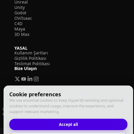
Unreal
Unity
Godot
OV/Isaac
C4D
Maya
3D Max
YASAL
Kullanım Şartları
Gizlilik Politikası
Teslimat Politikası
Bize Ulaşın
Cookie preferences
We use essential cookies to keep Hyper3D working and optional
cookies to understand usage, improve the experience, and
© 2026 Deemos Corporation. Tüm hakları saklıdır
support relevant marketing.
Kullanım Şartları
Gizlilik Politikası
Yerine Getirme Politikası
Türkçe
Accept all