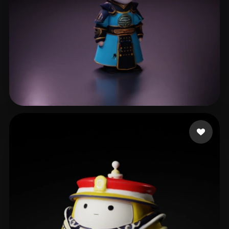
li xl
6 beğeni