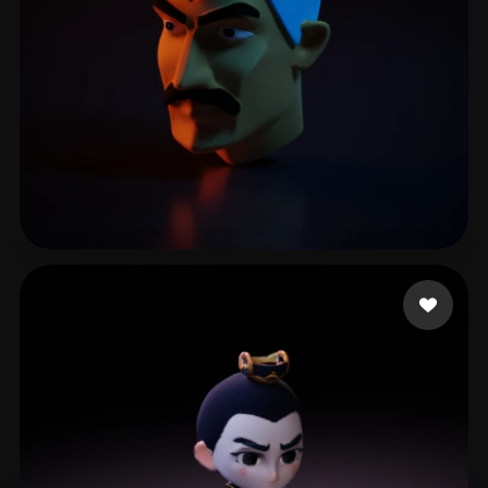
mocap_dave
7 beğeni