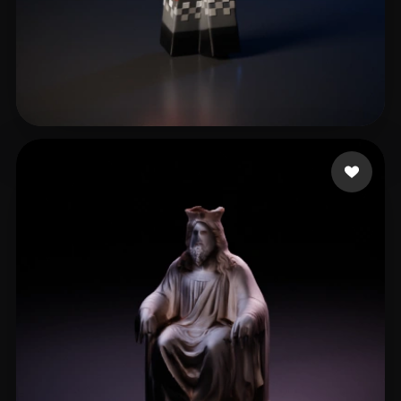
hj hgj
14 beğeni