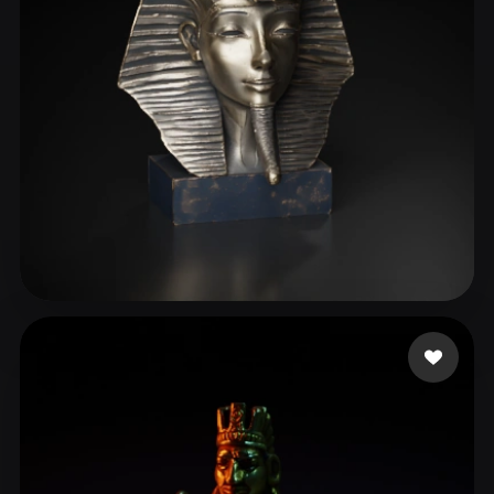
ComfyUI
21
Stiller
Abstract
Anime
Cartoon
Cel-Shaded
Fantasy
Flat
Gothic
Hand-Painted
Industrial
Isometric
Low Poly
Medieval
Minimalist
Modern
Organic
Photorealistic
manzilone danzi
123 beğeni
Pixel Art
Realistic
Retro
Stylized
Voxel