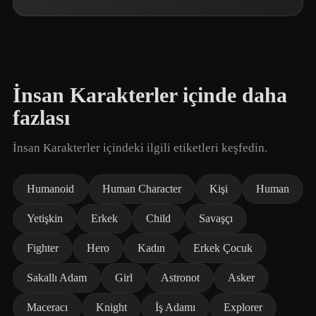
İnsan Karakterler içinde daha
fazlası
İnsan Karakterler içindeki ilgili etiketleri keşfedin.
Humanoid
Human Character
Kişi
Human
Yetişkin
Erkek
Child
Savaşçı
Fighter
Hero
Kadın
Erkek Çocuk
Sakallı Adam
Girl
Astronot
Asker
Maceracı
Knight
İş Adamı
Explorer