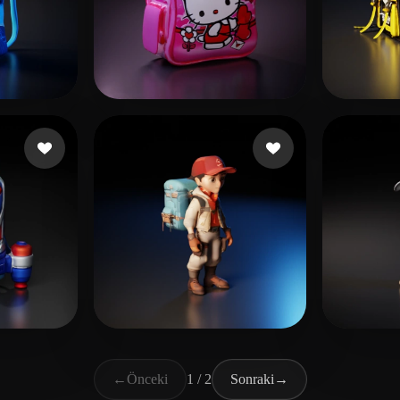
ni
Kfo Pat
35 beğeni
HanJ
beğeni
Music PIXL
22 beğeni
Yira
←
Önceki
1 / 2
Sonraki
→