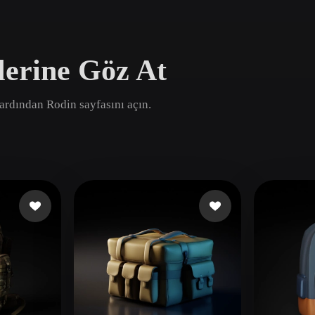
Game
n
Development
lerine Göz At
ce
VR/AR
Mechanical
, ardından Rodin sayfasını açın.
Engineering
ot
Maya
3DS Max
ComfyUI
oon
Cel-Shaded
Fantasy
tric
Low Poly
Medieval