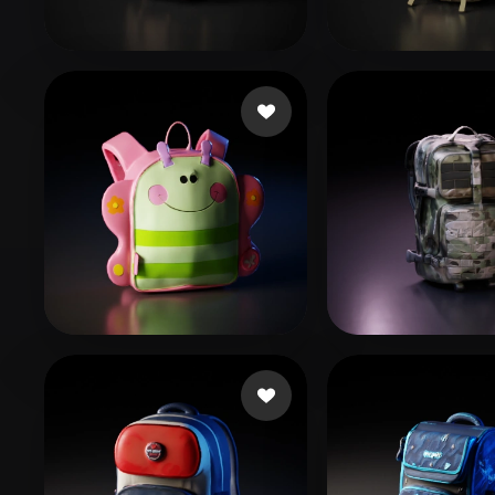
Organic
Photorealistic
Pixel
Sayavedra alejandro
76 beğeni
ToG
65 beğeni
japhet.stalin
19 beğeni
Andreyvhc
29 b