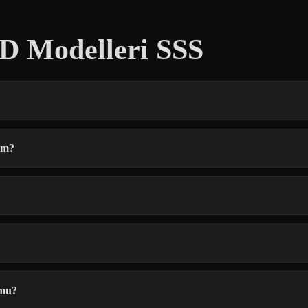
3D Modelleri SSS
yim?
 mu?