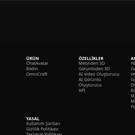
ÜRÜN
ÖZELLIKLER
A
ChatAvatar
Metinden 3D
H
Rodin
Görüntüden 3D
Gö
OmniCraft
AI Video Oluşturucu
V
AI Görüntü
G
Oluşturucu
D
API
R
M
M
F
YASAL
Kullanım Şartları
Gizlilik Politikası
Teslimat Politikası