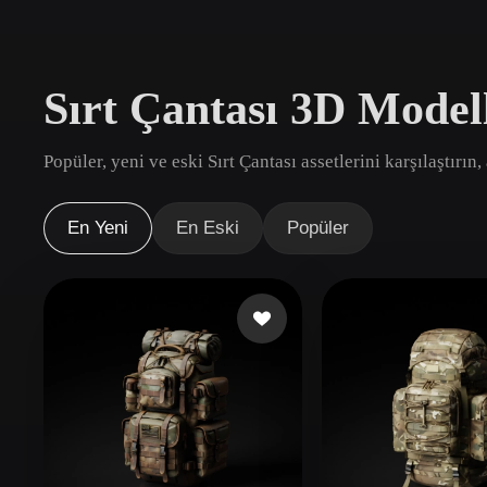
Kullanım Alanları
3D Printing
Animatio
Sırt Çantası 3D Model
NFT Creation
E-commer
Jewelry
Metaverse
Popüler, yeni ve eski Sırt Çantası assetlerini karşılaştırın
Design
Eklentiler
En Yeni
En Eski
Popüler
Blender
Unity
Unreal
God
Stiller
Abstract
Anime
Cart
Hand-Painted
Industrial
Isome