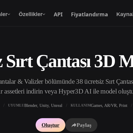
API
Fiyatlandırma
ler
Özellikler
Kayna
z Sırt Çantası 3D M
Metinden 3D’ye
Metin isteminden 3D nesneye — anında.
ntalar & Valizler bölümünde 38 ücretsiz Sırt Çanta
API
Yaratıcı yapay zekamızı uygulamanıza ya da iş
r assetleri indirin veya Hyper3D AI ile model oluşt
akışınıza entegre edin.
Blender, Unity, Unreal
Games, AR/VR, Print
UYUMLU
KULLANIM
 Doku Oluşturucu
3D Model Arama Motoru
Oluştur
Paylaş
 HDRI Oluşturucu
SVG’den 3D’ye Dönüştürücü