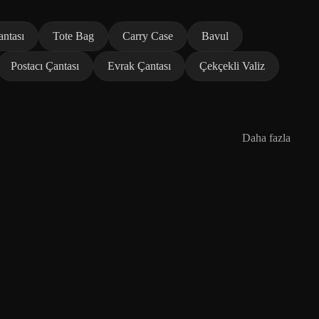
antası
Tote Bag
Carry Case
Bavul
Postacı Çantası
Evrak Çantası
Çekçekli Valiz
Daha fazla