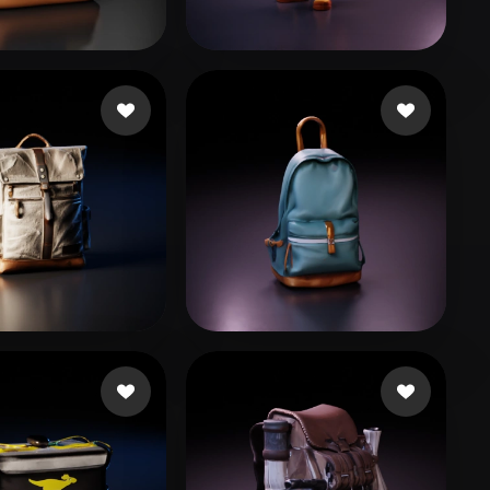
Stylized
Voxel
29 beğeni
757080
299 beğeni
g Shuqin
38 beğeni
Durdík Jan
18 beğeni