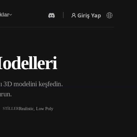
Giriş Yap
klar
odelleri
Yapay Zeka Video Oluşturucu
Yapay zekayla metinden ya da görsellerden
video oluşturun.
sı 3D modelini keşfedin.
urun.
Realistic, Low Poly
STILLER
3D Mesh Düzenleyici