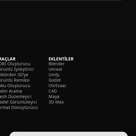
RAÇLAR
EKLENTILER
DRI Oluşturucu
Blender
rüntü İyileştirici
Unreal
ektörden 3D’ye
Unity
örüntü Remiksi
Godot
oku Oluşturucu
OV/Isaac
odin Arama
C4D
esh Düzenleyici
Maya
odel Görüntüleyici
3D Max
ormat Dönüştürücü