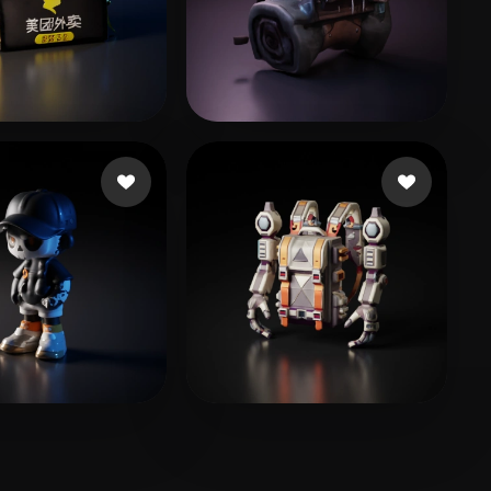
uly
22 beğeni
Singh Amani
14 beğeni
n
17 beğeni
billington rose
7 beğeni