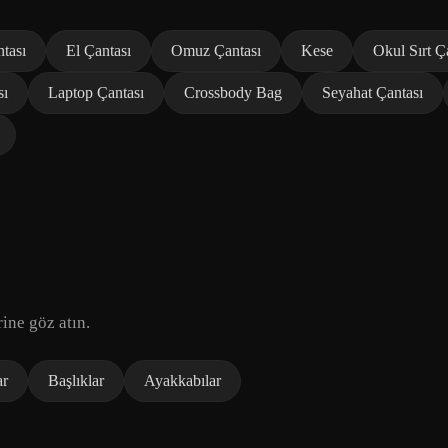
tası
El Çantası
Omuz Çantası
Kese
Okul Sırt Ç
sı
Laptop Çantası
Crossbody Bag
Seyahat Çantası
ine göz atın.
ar
Başlıklar
Ayakkabılar