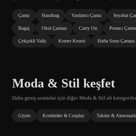
Çanta
Handbag
Yardımcı Çanta
Seyahat Çan
Bagaj
Okul Çantası
Carry On
Postacı Çanta
Çekçekli Valiz
Kemer Kesesi
Hafta Sonu Çantası
Moda & Stil keşfet
Daha geniş aramalar için diğer Moda & Stil alt kategoriler
Giyim
Kostümler & Cosplay
Takılar & Aksesuarl