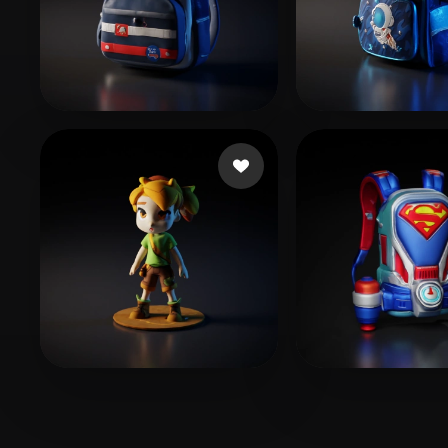
Slang Viral
15 beğeni
Kfo Pat
21 beğe
지원 지원
6 beğeni
rakeyec668
10 