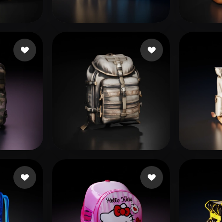
 Art
Realistic
Retro
John Infinite
39 beğeni
cacc
1
eğeni
Santana Fernando
31 beğeni
Huan