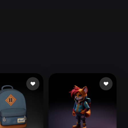
Automotive
Design
Character
Design
21
Flat
Gothic
Minimalist
Modern