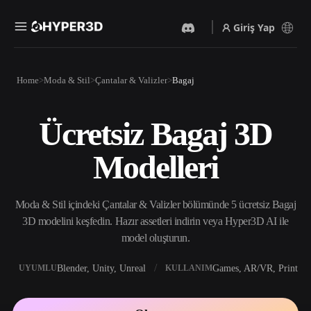
Giriş Yap
Ürünler
Home
Moda & Stil
Çantalar & Valizler
Bagaj
Özellikler
Rodin
ChatAvatar
API
Ücretsiz Bagaj 3D
Görselden 3D’ye
Metinden 3D’ye
Fiyatlandırma
Bir resim yükleyin, anında
Metin isteminden 3D nesneye
Modelleri
3D nesne elde edin.
— anında.
Kaynaklar
Yapay Zeka Video
Yapay Zeka Görüntü
Oluşturucu
Oluşturucu
Moda & Stil içindeki Çantalar & Valizler bölümünde 5 ücretsiz Bagaj
Yapay zekayla metinden ya
Basit bir istemle
da görsellerden video
yüksek‑kaliteli görseller
3D modelini keşfedin. Hazır assetleri indirin veya Hyper3D AI ile
Topluluk
oluşturun.
üretin.
model oluşturun.
API
Yaratıcı yapay zekamızı
Blender, Unity, Unreal
Games, AR/VR, Print
UYUMLU
KULLANIM
Hikaye
Araştırma
Blog
uygulamanıza ya da iş
akışınıza entegre edin.
OmniCraft