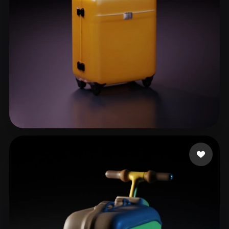
qfqdfq
50 beğeni