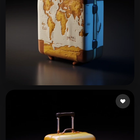
ComfyUI
21
Stiller
Abstract
Anime
Cartoon
Cel-Shaded
Fantasy
Flat
Gothic
Hand-Painted
Industrial
Isometric
Low Poly
Medieval
Minimalist
Modern
Organic
Photorealistic
Nakul
75 beğeni
Pixel Art
Realistic
Retro
Stylized
Voxel