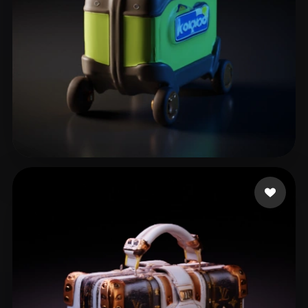
P1tbu11
9 beğeni