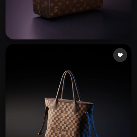
HexUp
23 beğeni