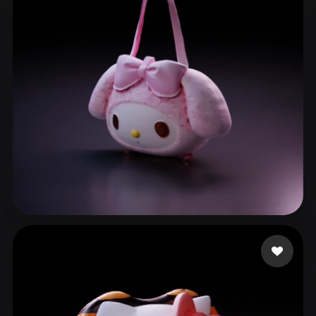
ComfyUI
21
Stiller
Abstract
Anime
Cartoon
Cel-Shaded
Fantasy
Flat
Gothic
Hand-Painted
Industrial
Isometric
Low Poly
Medieval
Minimalist
Modern
Organic
Photorealistic
Pixel Art
Realistic
Retro
Stylized
Cynthia
102 beğeni
Voxel