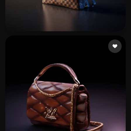
simone
19 beğeni