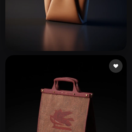
ForTest
22 beğeni