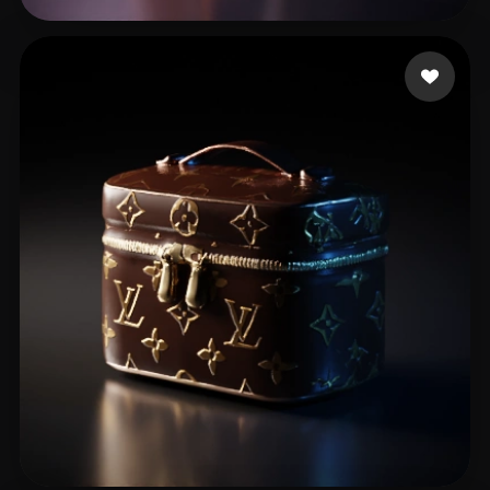
🖥️💻🐍🎨🔍🖌️
14 beğeni