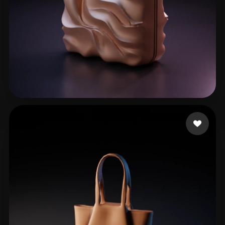
Paun Bogdan
50 beğeni