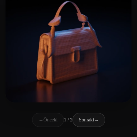
Patrickkkk
11 beğeni
←
Önceki
1 / 2
Sonraki
→