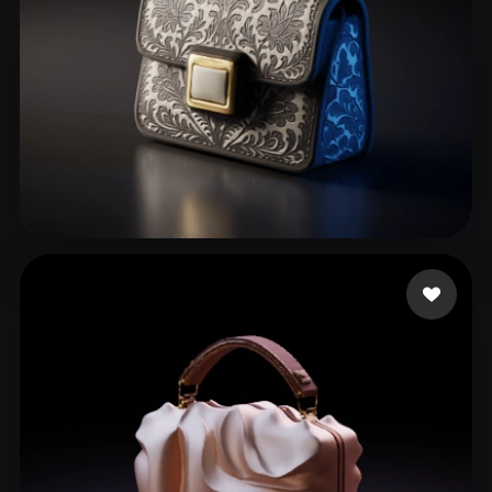
ykfwx12243 zzy30170
152 beğeni