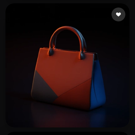
Patrickkkk
13 beğeni