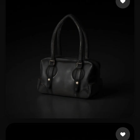
REL0
9 beğeni