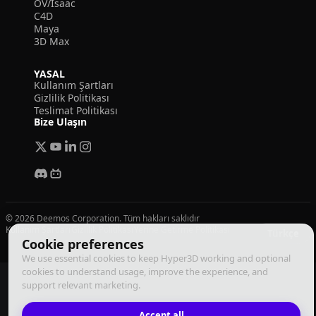
OV/Isaac
C4D
Maya
3D Max
YASAL
Kullanım Şartları
Gizlilik Politikası
Teslimat Politikası
Bize Ulaşın
© 2026 Deemos Corporation. Tüm hakları saklıdır
Kullanım Şartları
Gizlilik Politikası
Yerine Getirme Politikası
Türkçe
Cookie preferences
We use essential cookies to keep Hyper3D working and optional
cookies to understand usage, improve the experience, and
support relevant marketing.
Accept all