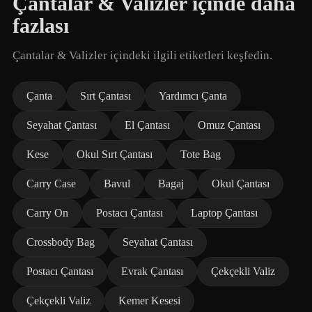
Çantalar & Valizler içinde daha
fazlası
Çantalar & Valizler içindeki ilgili etiketleri keşfedin.
Çanta
Sırt Çantası
Yardımcı Çanta
Seyahat Çantası
El Çantası
Omuz Çantası
Kese
Okul Sırt Çantası
Tote Bag
Carry Case
Bavul
Bagaj
Okul Çantası
Carry On
Postacı Çantası
Laptop Çantası
Crossbody Bag
Seyahat Çantası
Postacı Çantası
Evrak Çantası
Çekçekli Valiz
Çekçekli Valiz
Kemer Kesesi