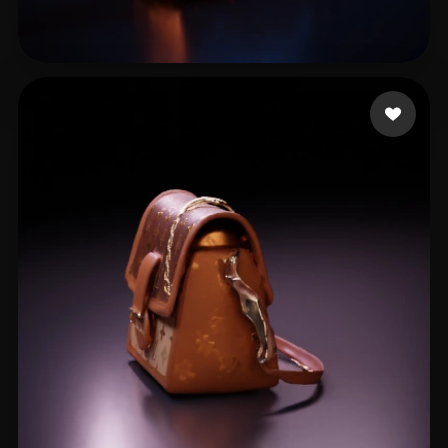
Patrickkkk
13 beğeni