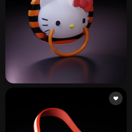
LuidLanda
85 beğeni