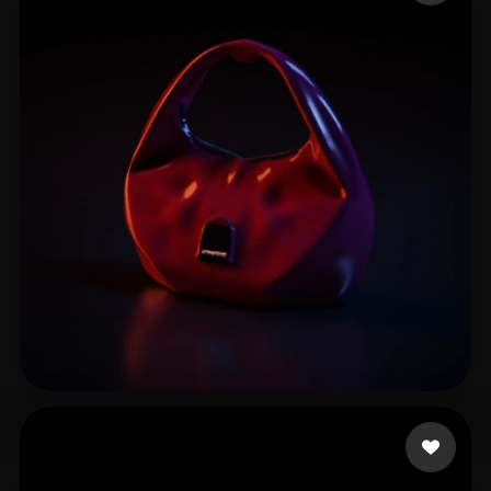
impulse impulse
7 beğeni