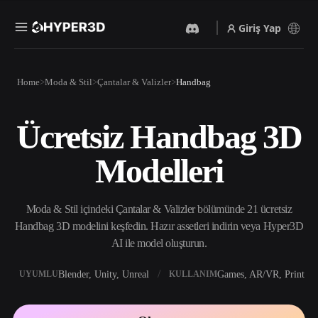
Giriş Yap
Ürünler
Home
Moda & Stil
Çantalar & Valizler
Handbag
Özellikler
Rodin
ChatAvatar
API
Ücretsiz Handbag 3D
Görselden 3D’ye
Metinden 3D’ye
Fiyatlandırma
Bir resim yükleyin, anında
Metin isteminden 3D nesneye
Modelleri
3D nesne elde edin.
— anında.
Kaynaklar
Yapay Zeka Video
Yapay Zeka Görüntü
Oluşturucu
Oluşturucu
Moda & Stil içindeki Çantalar & Valizler bölümünde 21 ücretsiz
Yapay zekayla metinden ya
Basit bir istemle
da görsellerden video
yüksek‑kaliteli görseller
Handbag 3D modelini keşfedin. Hazır assetleri indirin veya Hyper3D
Topluluk
oluşturun.
üretin.
AI ile model oluşturun.
API
Yaratıcı yapay zekamızı
Blender, Unity, Unreal
Games, AR/VR, Print
UYUMLU
KULLANIM
Hikaye
Araştırma
Blog
uygulamanıza ya da iş
akışınıza entegre edin.
OmniCraft