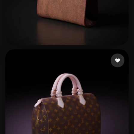
Battipaglia Emidio
10 beğeni