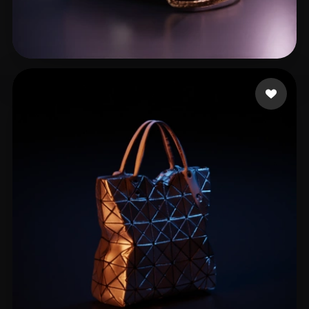
simone
16 beğeni