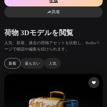
生成
ユースケース
AI画像リミックス
AI HDRIジェネレーター
3Dメッ
3D Printing
Animation
共有
AI画像エンハンサー
3Dモデル検索エンジン
Game
Automotive
Development
Design
AIテクスチャジェネレーター
SVGから3Dへの変換ツール
荷物 3Dモデルを閲覧
NFT Creation
E-commerce
Character
人気、新着、過去の荷物アセットを比較し、Rodinペ
VR/AR
Design
ージで確認や編集を続けられます。
Metaverse
Jewelry Design
新着
最も古い
人気
Mechanical
Engineering
プラグイン
Blender
Unity
Unreal
Godot
Maya
3DS Max