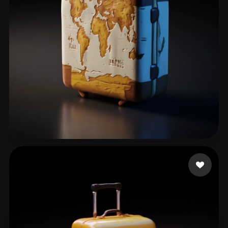
ComfyUI
21
スタイル
Abstract
Anime
Cartoon
Cel-Shaded
Fantasy
Flat
Gothic
Hand-Painted
Industrial
Isometric
Low Poly
Medieval
Minimalist
Modern
Organic
Photorealistic
75 いいね
Nakul
Pixel Art
Realistic
Retro
Stylized
Voxel