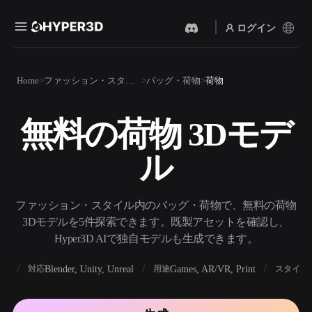
ログイン
製品
Home
ファッション・スタイル
バッグ・荷物
荷物
機能
Rodin
ChatAvatar
API
無料の荷物 3Dモデ
画像から 3D
テキストから 3D
料金
写真をアップロードするだ
テキストプロンプトから3D
けで、3Dオブジェクトが瞬
ル
オブジェクトへ — 瞬時に。
時に完成。
リソース
AI 画像生成
AI 動画生成
シンプルなプロンプトか
テキストや画像から、AIで
ファッション・スタイル内のバッグ・荷物で、無料の荷物
ら、高品質なビジュアルを
動画を作成。
生成。
3Dモデルを5件探索できます。既製アセットを確認し、
コミュニティ
Hyper3D AIで独自モデルも生成できます。
API
私たちのクリエイティブAI
を、あなたのアプリやワー
BX
Blender, Unity, Unreal
Games, AR/VR, Print
対応
用途
スタイル
ストーリー
研究
ブログ
クフローに組み込みましょ
う。
OmniCraft