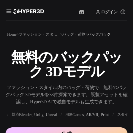
ログイン
製品
Home
ファッション・スタイル
バッグ・荷物
バックパック
機能
Rodin
ChatAvatar
API
無料のバックパッ
画像から 3D
テキストから 3D
料金
写真をアップロードするだ
テキストプロンプトから3D
けで、3Dオブジェクトが瞬
ク 3Dモデル
オブジェクトへ — 瞬時に。
時に完成。
リソース
AI 画像生成
AI 動画生成
シンプルなプロンプトか
テキストや画像から、AIで
ファッション・スタイル内のバッグ・荷物で、無料のバッ
ら、高品質なビジュアルを
動画を作成。
生成。
クパック 3Dモデルを38件探索できます。既製アセットを確
コミュニティ
認し、Hyper3D AIで独自モデルも生成できます。
API
私たちのクリエイティブAI
を、あなたのアプリやワー
BX
Blender, Unity, Unreal
Games, AR/VR, Print
対応
用途
スタイル
ストーリー
研究
ブログ
クフローに組み込みましょ
う。
OmniCraft