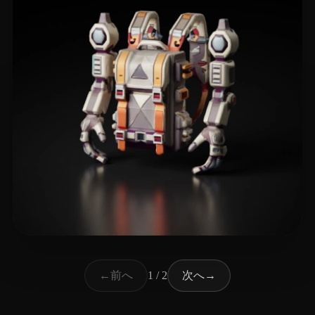
7 いいね
billington rose
前へ
次へ
←
1 / 2
→