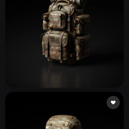
ComfyUI
21
スタイル
Abstract
Anime
Cartoon
Cel-Shaded
Fantasy
Flat
Gothic
Hand-Painted
Industrial
Isometric
Low Poly
Medieval
Minimalist
Modern
Organic
Photorealistic
Pixel Art
Realistic
Retro
Stylized
76 いいね
Sayavedra alejandro
Voxel