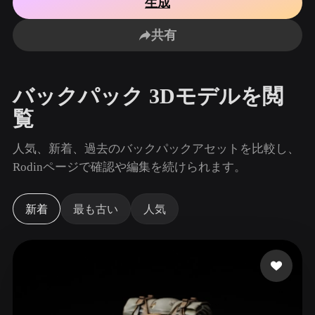
生成
ユースケース
AI画像リミックス
AI HDRIジェネレーター
3Dメッ
3D Printing
Animation
共有
AI画像エンハンサー
3Dモデル検索エンジン
Game
Automotive
Development
Design
AIテクスチャジェネレーター
SVGから3Dへの変換ツール
バックパック 3Dモデルを閲
NFT Creation
E-commerce
覧
Character
VR/AR
Design
人気、新着、過去のバックパックアセットを比較し、
Metaverse
Jewelry Design
Rodinページで確認や編集を続けられます。
Mechanical
Engineering
新着
最も古い
人気
プラグイン
Blender
Unity
Unreal
Godot
Maya
3DS Max