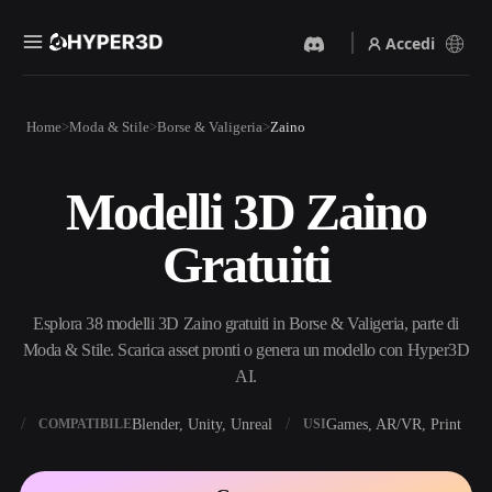
Accedi
Prodotti
Home
Moda & Stile
Borse & Valigeria
Zaino
Funzionalità
Rodin
ChatAvatar
API
Modelli 3D Zaino
Da Immagine A 3D
Da Testo A 3D
Prezzi
Carica un'immagine, ottieni
Dal prompt di testo
Gratuiti
un oggetto 3D all'istante.
all'oggetto 3D — all'istante.
Risorse
Generatore Di Immagini IA
Generatore Video IA
Genera immagini di alta
Crea video da testo o
Esplora 38 modelli 3D Zaino gratuiti in Borse & Valigeria, parte di
qualità da un semplice
immagini con l'AI.
prompt.
Moda & Stile. Scarica asset pronti o genera un modello con Hyper3D
Community
AI.
API
Integra la nostra AI creativa
nella tua app o nel tuo flusso
X
Blender, Unity, Unreal
Games, AR/VR, Print
COMPATIBILE
USI
Storia
Ricerca
Blog
di lavoro.
OmniCraft