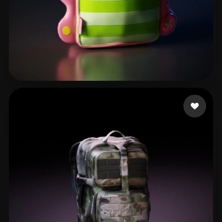
japhet.stalin
19 mi piace