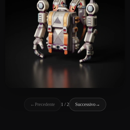
billington rose
7 mi piace
←
Precedente
1 / 2
Successivo
→