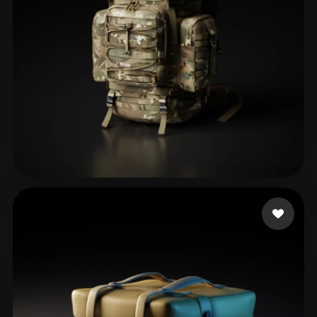
ToG
65 mi piace