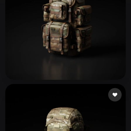
ComfyUI
21
Stili
Abstract
Anime
Cartoon
Cel-Shaded
Fantasy
Flat
Gothic
Hand-Painted
Industrial
Isometric
Low Poly
Medieval
Minimalist
Modern
Organic
Photorealistic
Sayavedra alejandro
76 mi piace
Pixel Art
Realistic
Retro
Stylized
Voxel