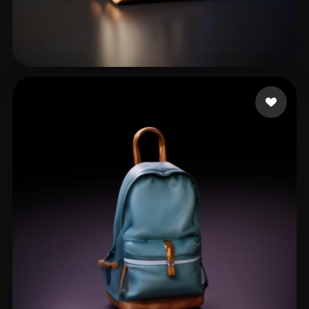
Huang Shuqin
38 mi piace