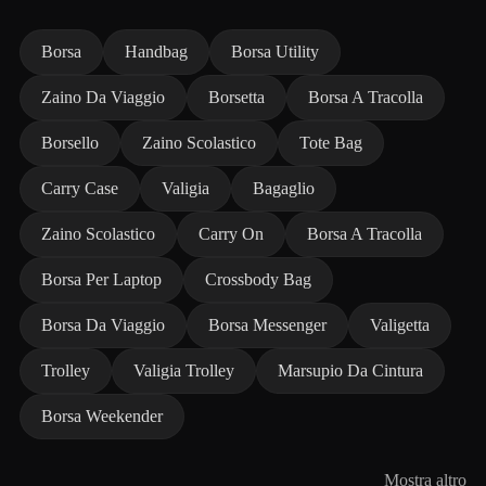
Borsa
Handbag
Borsa Utility
Zaino Da Viaggio
Borsetta
Borsa A Tracolla
Borsello
Zaino Scolastico
Tote Bag
Carry Case
Valigia
Bagaglio
Zaino Scolastico
Carry On
Borsa A Tracolla
Borsa Per Laptop
Crossbody Bag
Borsa Da Viaggio
Borsa Messenger
Valigetta
Trolley
Valigia Trolley
Marsupio Da Cintura
Borsa Weekender
Mostra altro