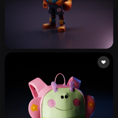
757080
299 mi piace