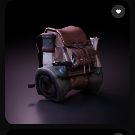
HanJuly
22 mi piace
Singh Amani
14 mi piace