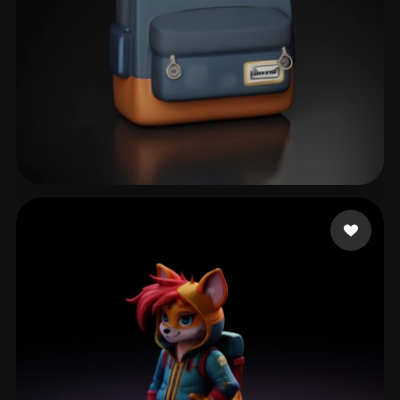
cacc
129 mi piace