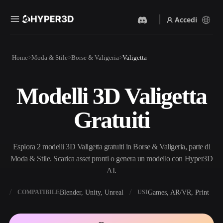
Accedi
Prodotti
Home
Moda & Stile
Borse & Valigeria
Valigetta
Funzionalità
Rodin
ChatAvatar
API
Modelli 3D Valigetta
Da Immagine A 3D
Da Testo A 3D
Prezzi
Carica un'immagine, ottieni
Dal prompt di testo
Gratuiti
un oggetto 3D all'istante.
all'oggetto 3D — all'istante.
Risorse
Generatore Di Immagini IA
Generatore Video IA
Genera immagini di alta
Crea video da testo o
Esplora 2 modelli 3D Valigetta gratuiti in Borse & Valigeria, parte di
qualità da un semplice
immagini con l'AI.
prompt.
Moda & Stile. Scarica asset pronti o genera un modello con Hyper3D
Community
AI.
API
Integra la nostra AI creativa
nella tua app o nel tuo flusso
X
Blender, Unity, Unreal
Games, AR/VR, Print
COMPATIBILE
USI
Storia
Ricerca
Blog
di lavoro.
OmniCraft