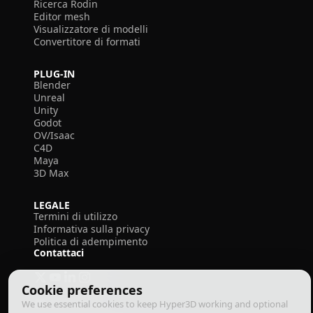
Ricerca Rodin
Editor mesh
Visualizzatore di modelli
Convertitore di formati
PLUG-IN
Blender
Unreal
Unity
Godot
OV/Isaac
C4D
Maya
3D Max
LEGALE
Termini di utilizzo
Informativa sulla privacy
Politica di adempimento
Contattaci
Cookie preferences
We use essential cookies to keep Hyper3D working and optional