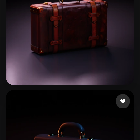
ComfyUI
21
Stili
Abstract
Anime
Cartoon
Cel-Shaded
Fantasy
Flat
Gothic
Hand-Painted
Industrial
Isometric
Low Poly
Medieval
Minimalist
Modern
Organic
Photorealistic
张 彬
37 mi piace
Pixel Art
Realistic
Retro
Stylized
Voxel