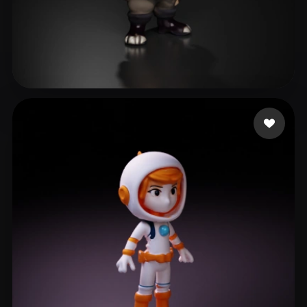
Scrib
35 beğeni