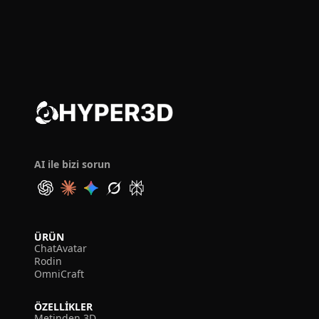
AI ile bizi sorun
ÜRÜN
ChatAvatar
Rodin
OmniCraft
ÖZELLIKLER
Metinden 3D