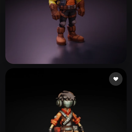
benquet benjamin
55 beğeni