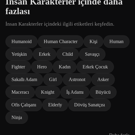
İnsan Karakterler içinde daha
fazlası
İnsan Karakterler içindeki ilgili etiketleri keşfedin.
Humanoid
Human Character
Kişi
Human
Yetişkin
Erkek
Child
Savaşçı
Fighter
Hero
Kadın
Erkek Çocuk
Sakallı Adam
Girl
Astronot
Asker
Maceracı
Knight
İş Adamı
Büyücü
Ofis Çalışanı
Elderly
Dövüş Sanatçısı
Ninja