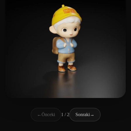
1771268260@qq.com
9 beğeni
←
Önceki
1 / 2
Sonraki
→