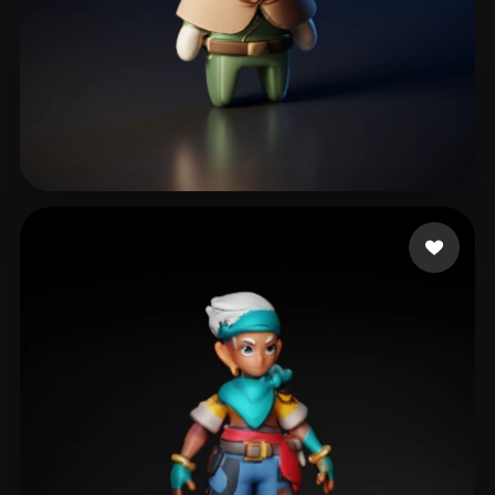
freelance guruveera
21 beğeni