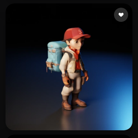
Loki31
6 beğeni