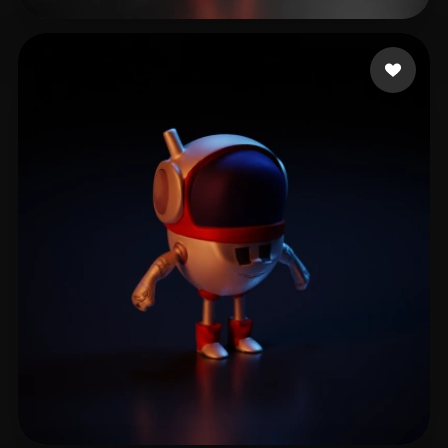
Xpider
12 beğeni