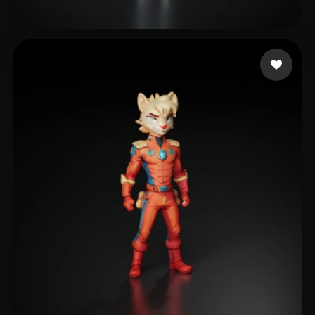
West J
23 beğeni