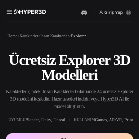
Giriş Yap
Ürünler
Home
Karakterler
İnsan Karakterler
Explorer
Özellikler
Rodin
ChatAvatar
API
Ücretsiz Explorer 3D
Görselden 3D’ye
Metinden 3D’ye
Fiyatlandırma
Bir resim yükleyin, anında
Metin isteminden 3D nesneye
Modelleri
3D nesne elde edin.
— anında.
Kaynaklar
Yapay Zeka Video
Yapay Zeka Görüntü
Oluşturucu
Oluşturucu
Karakterler içindeki İnsan Karakterler bölümünde 24 ücretsiz Explorer
Yapay zekayla metinden ya
Basit bir istemle
da görsellerden video
yüksek‑kaliteli görseller
3D modelini keşfedin. Hazır assetleri indirin veya Hyper3D AI ile
Topluluk
oluşturun.
üretin.
model oluşturun.
API
Yaratıcı yapay zekamızı
Blender, Unity, Unreal
Games, AR/VR, Print
UYUMLU
KULLANIM
Hikaye
Araştırma
Blog
uygulamanıza ya da iş
akışınıza entegre edin.
OmniCraft