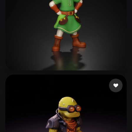
Sero can
164 beğeni