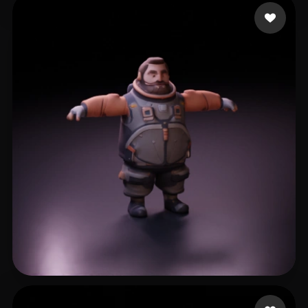
Music PIXL
22 beğeni
software
17 beğeni