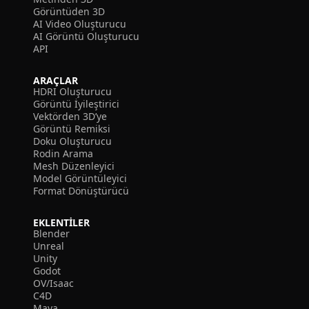
Görüntüden 3D
AI Video Oluşturucu
AI Görüntü Oluşturucu
API
ARAÇLAR
HDRI Oluşturucu
Görüntü İyileştirici
Vektörden 3D’ye
Görüntü Remiksi
Doku Oluşturucu
Rodin Arama
Mesh Düzenleyici
Model Görüntüleyici
Format Dönüştürücü
EKLENTILER
Blender
Unreal
Unity
Godot
OV/Isaac
C4D
Maya