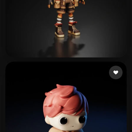
ShonRah
119 beğeni