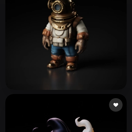
ComfyUI
21
Stiller
Abstract
Anime
Cartoon
Cel-Shaded
Fantasy
Flat
Gothic
Hand-Painted
Industrial
Isometric
Low Poly
Medieval
Minimalist
Modern
Organic
Photorealistic
Pixel Art
Realistic
Retro
Stylized
blueshani
32 beğeni
Voxel