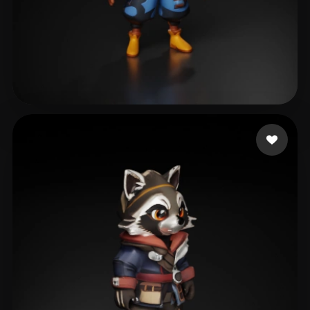
WY
40 beğeni