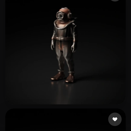
Целиков Юрий
5 beğeni