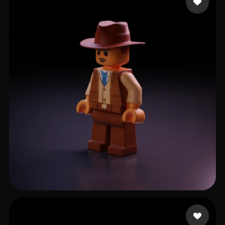
Robertshaw Luke
20 beğeni