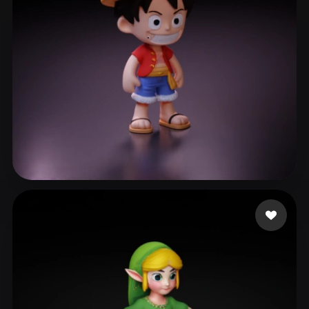
gzpy xing
797 beğeni