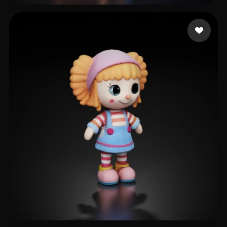
eEhyQx
96 curtidas