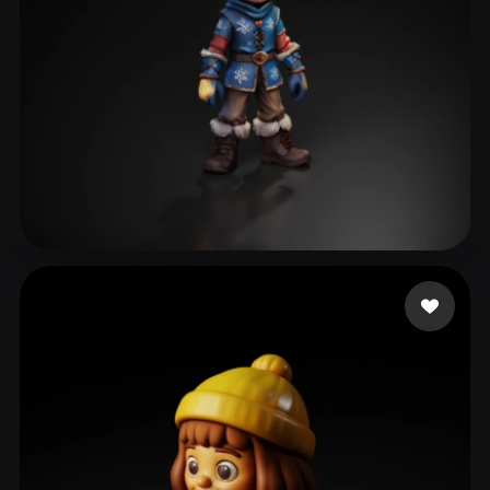
Щеголев Алексей
144 curtidas