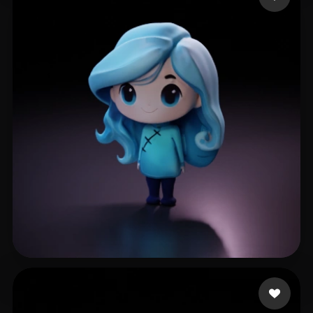
h s'y
70 curtidas