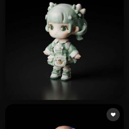
ediaths
76 curtidas