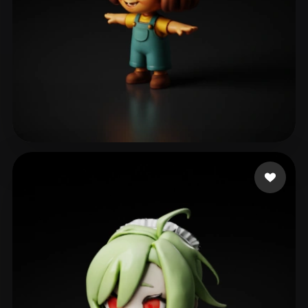
renderedideas
80 curtidas