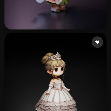
x
409 curtidas