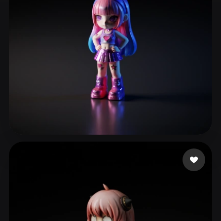
ComfyUI
21
Estilos
Abstract
Anime
Cartoon
Cel-Shaded
Fantasy
Flat
Gothic
Hand-Painted
Industrial
Isometric
Low Poly
Medieval
Minimalist
Modern
Organic
Photorealistic
eEhyQx
191 curtidas
Pixel Art
Realistic
Retro
Stylized
Voxel