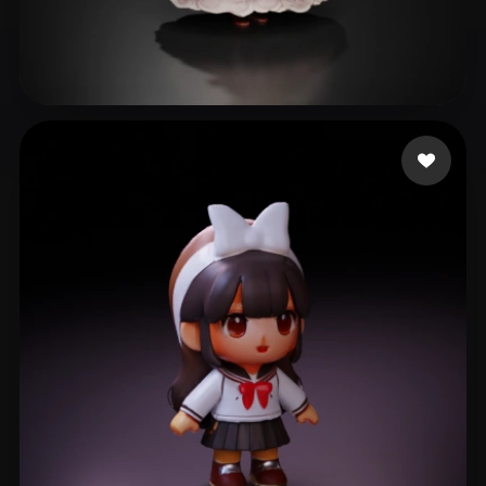
Ludashov Anton
250 curtidas