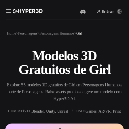
Entrar
Produtos
Home
Personagens
Personagens Humanos
Girl
Recursos
Rodin
ChatAvatar
API
Modelos 3D
Imagem Para 3D
Texto Para 3D
Preços
Envie uma imagem e receba
Do prompt de texto ao objeto
Gratuitos de Girl
um objeto 3D na hora.
3D — na hora.
Recursos
Gerador De Imagens IA
Gerador De Vídeo IA
Gere visuais de alta qualidade
Crie vídeos a partir de texto
Explore 55 modelos 3D gratuitos de Girl em Personagens Humanos,
a partir de um prompt
ou imagens com IA.
simples.
parte de Personagens. Baixe assets prontos ou gere um modelo com
Comunidade
Hyper3D AI.
API
Integre nossa IA criativa ao
Blender, Unity, Unreal
Games, AR/VR, Print
COMPATÍVEL
USOS
seu app ou fluxo de trabalho.
História
Pesquisa
Blog
OmniCraft