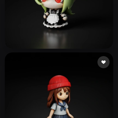
景
109 curtidas