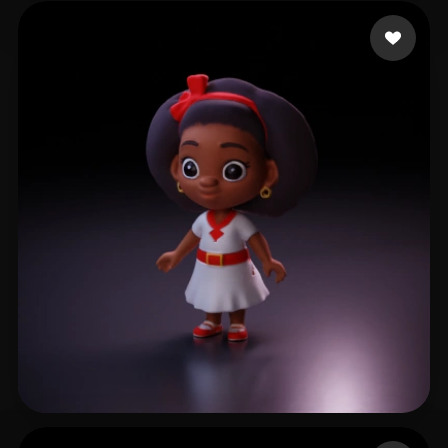
Еникеев Фарит
47 curtidas
Nega Nahom
38 curtidas