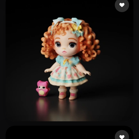
태정 __
46 curtidas