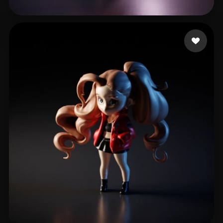
soymilkww
97 curtidas