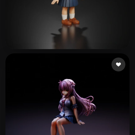
Chang Jiajay
229 curtidas