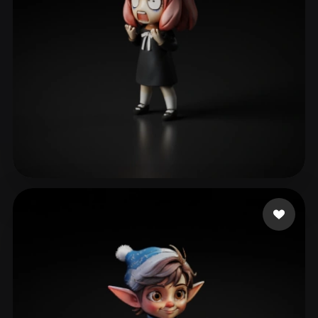
ave mujica
102 curtidas