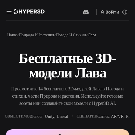
Войти
Продукты
Home
Природа И Растения
Погода И Стихии
Лава
Функции
Rodin
ChatAvatar
API
Бесплатные 3D-
Изображение В 3D
Текст В 3D
Цены
Загрузите изображение и
От текстового запроса к 3D-
получите 3D-объект
модели Лава
объекту — мгновенно.
мгновенно.
Ресурсы
AI-Видеогенератор
AI-Генератор Изображений
Создавайте видео из текста
Генерируйте
Просмотрите 14 бесплатных 3D-моделей Лава в Погода и
или изображений с
высококачественные визуал
помощью ИИ.
по простому запросу.
стихии, части Природа и растения. Используйте готовые
Сообщество
ассеты или создавайте свои модели с Hyper3D AI.
API
Встройте наш креативный
ИИ в своё приложение или
Blender, Unity, Unreal
Games, AR/VR, Print
СОВМЕСТИМО
СЦЕНАРИИ
История
Исследования
Блог
рабочий процесс.
OmniCraft