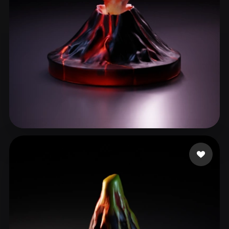
fotonvr
54 лайков