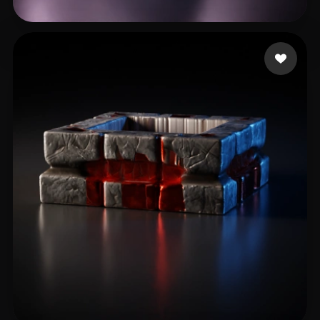
RubyWolf
8 лайков