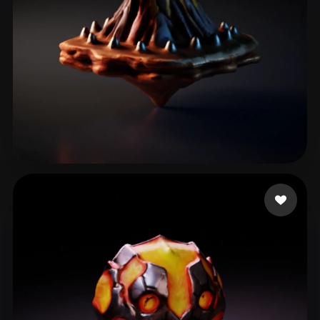
khatri3d
22 лайков