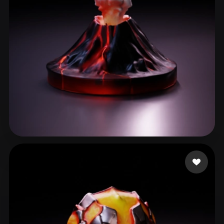
ComfyUI
21
Стили
Abstract
Anime
Cartoon
Cel-Shaded
Fantasy
Flat
Gothic
Hand-Painted
Industrial
Isometric
Low Poly
Medieval
Minimalist
Modern
Organic
Photorealistic
fotonvr
54 лайков
Pixel Art
Realistic
Retro
Stylized
Voxel