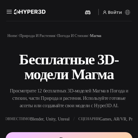
Войти
Продукты
Home
Природа И Растения
Погода И Стихии
Магма
Функции
Rodin
ChatAvatar
API
Бесплатные 3D-
Изображение В 3D
Текст В 3D
Цены
Загрузите изображение и
От текстового запроса к 3D-
получите 3D-объект
модели Магма
объекту — мгновенно.
мгновенно.
Ресурсы
AI-Видеогенератор
AI-Генератор Изображений
Создавайте видео из текста
Генерируйте
Просмотрите 12 бесплатных 3D-моделей Магма в Погода и
или изображений с
высококачественные визуал
помощью ИИ.
по простому запросу.
стихии, части Природа и растения. Используйте готовые
Сообщество
ассеты или создавайте свои модели с Hyper3D AI.
API
Встройте наш креативный
ИИ в своё приложение или
Blender, Unity, Unreal
Games, AR/VR, Print
СОВМЕСТИМО
СЦЕНАРИИ
История
Исследования
Блог
рабочий процесс.
OmniCraft