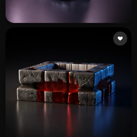
RubyWolf
8 лайков