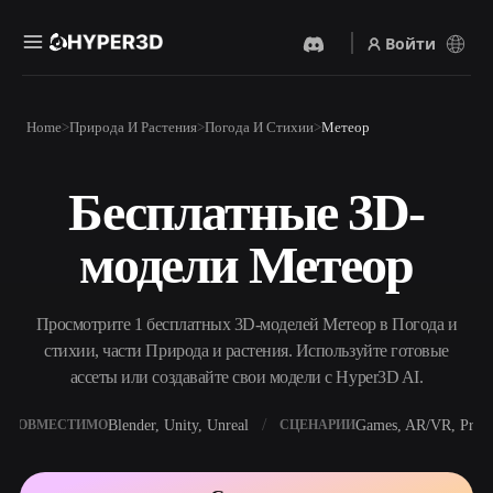
Войти
Продукты
Home
Природа И Растения
Погода И Стихии
Метеор
Функции
Rodin
ChatAvatar
API
Бесплатные 3D-
Изображение В 3D
Текст В 3D
Цены
Загрузите изображение и
От текстового запроса к 3D-
получите 3D-объект
модели Метеор
объекту — мгновенно.
мгновенно.
Ресурсы
AI-Видеогенератор
AI-Генератор Изображений
Создавайте видео из текста
Генерируйте
Просмотрите 1 бесплатных 3D-моделей Метеор в Погода и
или изображений с
высококачественные визуал
помощью ИИ.
по простому запросу.
стихии, части Природа и растения. Используйте готовые
Сообщество
ассеты или создавайте свои модели с Hyper3D AI.
API
Встройте наш креативный
ИИ в своё приложение или
Blender, Unity, Unreal
Games, AR/VR, Print
СОВМЕСТИМО
СЦЕНАРИИ
История
Исследования
Блог
рабочий процесс.
OmniCraft