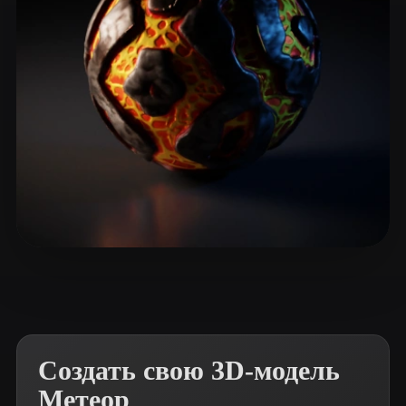
ComfyUI
21
Стили
Abstract
Anime
Cartoon
Cel-Shaded
Fantasy
Flat
Gothic
Hand-Painted
Industrial
Isometric
Low Poly
Medieval
Minimalist
Modern
Organic
Photorealistic
Eyes 3
20 лайков
Pixel Art
Realistic
Retro
Stylized
Voxel
Создать свою 3D-модель
Метеор