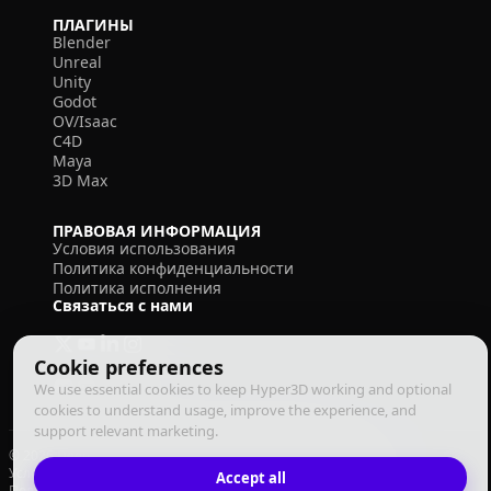
ПЛАГИНЫ
Blender
Unreal
Unity
Godot
OV/Isaac
C4D
Maya
3D Max
ПРАВОВАЯ ИНФОРМАЦИЯ
Условия использования
Политика конфиденциальности
Политика исполнения
Связаться с нами
Cookie preferences
We use essential cookies to keep Hyper3D working and optional
cookies to understand usage, improve the experience, and
support relevant marketing.
© 2026 Deemos Corporation. Все права защищены
Условия использования
Политика конфиденциальности
Accept all
Политика исполнения