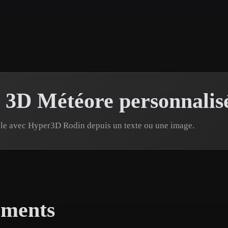
 Art
Realistic
Retro
 3D Météore personnalis
èle avec Hyper3D Rodin depuis un texte ou une image.
éments