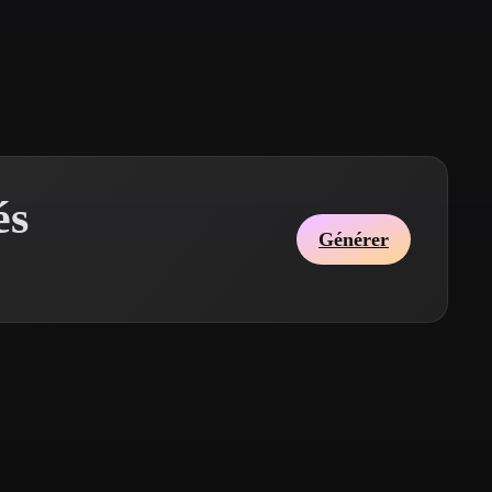
Stylized
Voxel
és
Générer