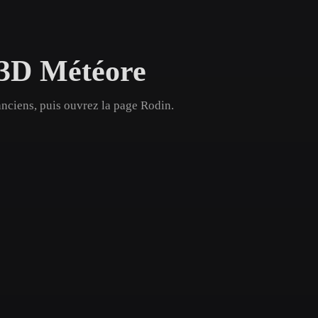
Game
n
Development
 3D Météore
ce
VR/AR
Mechanical
anciens, puis ouvrez la page Rodin.
Engineering
ot
Maya
3DS Max
ComfyUI
oon
Cel-Shaded
Fantasy
tric
Low Poly
Medieval