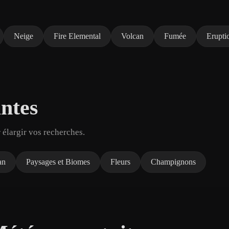
Neige
Fire Elemental
Volcan
Fumée
Erupti
ntes
 élargir vos recherches.
an
Paysages et Biomes
Fleurs
Champignons