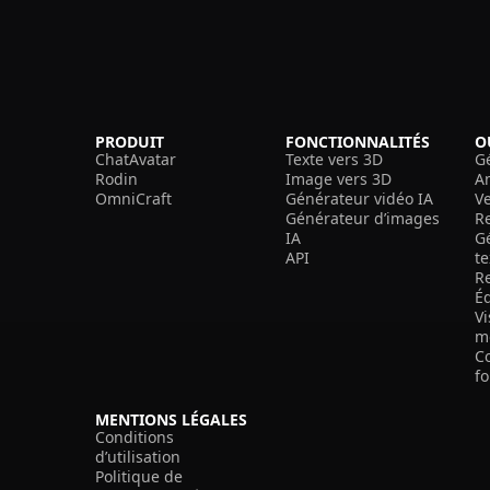
PRODUIT
FONCTIONNALITÉS
O
ChatAvatar
Texte vers 3D
G
Rodin
Image vers 3D
A
OmniCraft
Générateur vidéo IA
V
Générateur d’images
R
IA
G
API
t
R
É
V
m
C
f
MENTIONS LÉGALES
Conditions
d’utilisation
Politique de