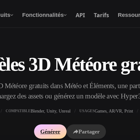
API
Tarifs
uits
Fonctionnalités
Ressour
les 3D Météore gra
Texte Vers 3D
Du prompt textuel à l'objet 3D —
instantanément.
Météore gratuits dans Météo et Éléments, une parti
API
Intégrez notre IA créative à votre application
hargez des assets ou générez un modèle avec Hyper
ou votre workflow.
Blender, Unity, Unreal
Games, AR/VR, Print
COMPATIBLE
USAGES
xtures IA
Moteur de recherche de modèles 3D
Générer
Partager
I IA
Convertisseur SVG vers 3D