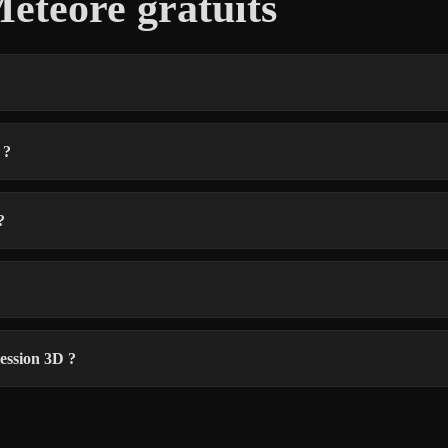
étéore gratuits
 ?
?
ession 3D ?