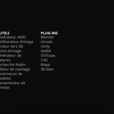
UTILS
PLUG-INS
énérateur HDRI
Blender
méliorateur d’image
Unreal
ecteur vers 3D
Unity
emix d’image
Godot
énérateur de
OV/Isaac
extures
C4D
echerche Rodin
Maya
diteur de maillage
3D Max
isionneuse de
odèles
onvertisseur de
ormats