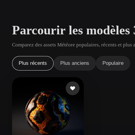
Cas D'utilisation
3D Printing
Animatio
Parcourir les modèles
NFT Creation
E-commer
Jewelry
Metaverse
Comparez des assets Météore populaires, récents et plus 
Design
Plug-Ins
Plus récents
Plus anciens
Populaire
Blender
Unity
Unreal
God
Styles
Abstract
Anime
Cart
Hand-Painted
Industrial
Isome