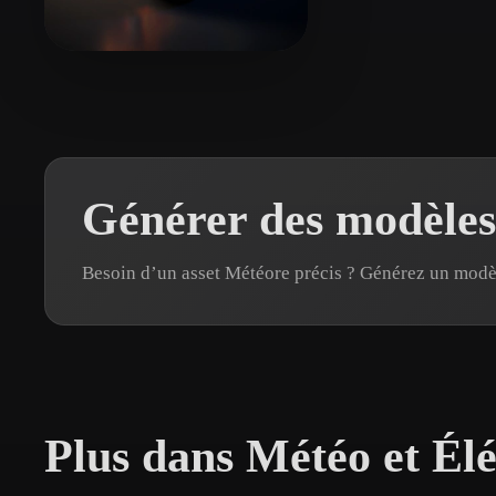
Organic
Photorealistic
Pixel
Eyes 3
20 likes
Générer des modèles
Besoin d’un asset Météore précis ? Générez un mod
Plus dans Météo et Él