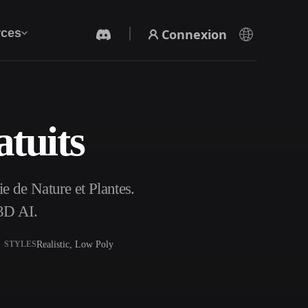
Connexion
ces
tuits
Générateur Vidéo IA
Créez des vidéos à partir de texte ou d'images
avec l'IA.
e de Nature et Plantes.
3D AI.
Realistic, Low Poly
STYLES
Éditeur de maillage 3D