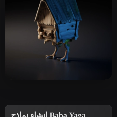
ComfyUI
21
الأنماط
Abstract
Anime
Cartoon
Cel-Shaded
Fantasy
Flat
Gothic
Hand-Painted
Industrial
Isometric
Low Poly
Medieval
Minimalist
Modern
Organic
Photorealistic
Pixel Art
Realistic
Retro
Stylized
15 إعجابات
A1aa11a1
Voxel
إنشاء نماذج Baba Yaga