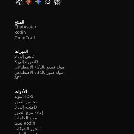
المنتج
ChatAvatar
Rodin
OmniCraft
الميزات
نص إلى 3D
صورة إلى 3D
مولد فيديو بالذكاء الاصطناعي
مولد صور بالذكاء الاصطناعي
API
الأدوات
مولد HDRI
محسن الصور
متجه إلى 3D
إعادة مزج الصور
مولد الخامات
بحث Rodin
محرر الشبكات
عارض النماذج