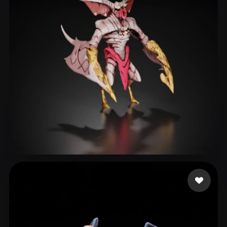
ComfyUI
21
الأنماط
Abstract
Anime
Cartoon
Cel-Shaded
Fantasy
Flat
Gothic
Hand-Painted
Industrial
Isometric
Low Poly
Medieval
Minimalist
Modern
Organic
Photorealistic
Pixel Art
Realistic
Retro
Stylized
26 إعجابات
alexis
Voxel