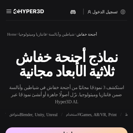
تسجيل الدخول
المنتجات
أجنحة خفاش
شياطين وأبالسة
فانتازيا وميثولوجيا
Home
الميزات
Rodin
ChatAvatar
API
نماذج أجنحة خفاش
نص إلى 3D
صورة إلى 3D
الأسعار
من موجّه نصي إلى كائن 3D —
ارفع صورة، واحصل على كائن
ثلاثية الأبعاد مجانية
على الفور.
3D على الفور.
الموارد
مولد الصور بالذكاء
مولد الفيديو بالذكاء
الاصطناعي
الاصطناعي
استكشف 3 نموذجًا مجانيًا من أجنحة خفاش في شياطين وأبالسة
أنشئ صورًا عالية‑الجودة من
أنشئ مقاطع فيديو من نص أو
موجّه بسيط.
صور بالذكاء الاصطناعي.
ضمن فانتازيا وميثولوجيا. نزّل أصولًا جاهزة أو أنشئ نموذجًا عبر
المجتمع
Hyper3D AI.
API
ادمج ذكاءنا الإبداعي في
X
Blender, Unity, Unreal
Games, AR/VR, Print
أنماط
الاستخدام
متوافق
تطبيقك أو سير عملك.
المدونة
الأبحاث
القصة
OmniCraft