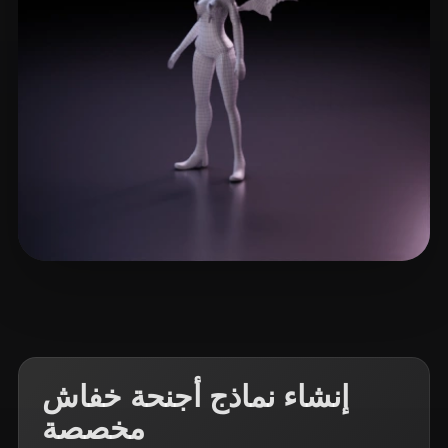
7 إعجابات
Lee Youngseob
إنشاء نماذج أجنحة خفاش
مخصصة