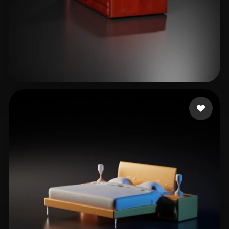
16 إعجابات
lagirl123