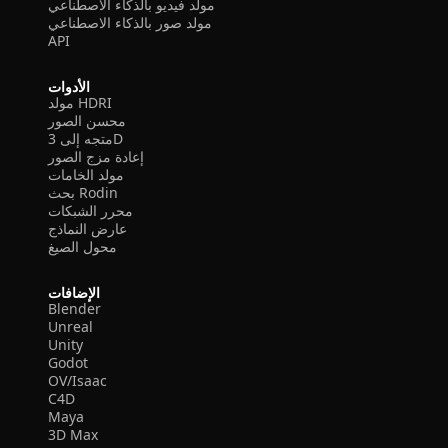
مولد فيديو بالذكاء الاصطناعي
مولد صور بالذكاء الاصطناعي
API
الأدوات
مولد HDRI
محسن الصور
متجه إلى 3D
إعادة مزج الصور
مولد الخامات
بحث Rodin
محرر الشبكات
عارض النماذج
محول الصيغ
الإضافات
Blender
Unreal
Unity
Godot
OV/Isaac
C4D
Maya
3D Max