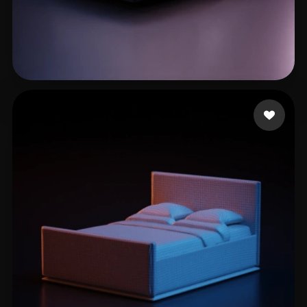
34 إعجابات
eEhyQx