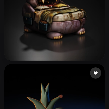
ComfyUI
21
الأنماط
Abstract
Anime
Cartoon
Cel-Shaded
Fantasy
Flat
Gothic
Hand-Painted
Industrial
Isometric
Low Poly
Medieval
Minimalist
Modern
Organic
Photorealistic
30 إعجابات
Icha Icha
Pixel Art
Realistic
Retro
Stylized
Voxel