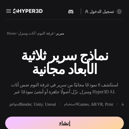
تسجيل الدخول
المنتجات
سرير
غرفة النوم
أثاث ومنزل
Home
الميزات
Rodin
ChatAvatar
API
نماذج سرير ثلاثية
نص إلى 3D
صورة إلى 3D
الأسعار
من موجّه نصي إلى كائن 3D —
ارفع صورة، واحصل على كائن
الأبعاد مجانية
على الفور.
3D على الفور.
الموارد
مولد الصور بالذكاء
مولد الفيديو بالذكاء
الاصطناعي
الاصطناعي
استكشف 8 نموذجًا مجانيًا من سرير في غرفة النوم ضمن أثاث
أنشئ صورًا عالية‑الجودة من
أنشئ مقاطع فيديو من نص أو
موجّه بسيط.
صور بالذكاء الاصطناعي.
ومنزل. نزّل أصولًا جاهزة أو أنشئ نموذجًا عبر Hyper3D AI.
المجتمع
API
X
Blender, Unity, Unreal
Games, AR/VR, Print
أنماط
الاستخدام
متوافق
ادمج ذكاءنا الإبداعي في
تطبيقك أو سير عملك.
المدونة
الأبحاث
القصة
إنشاء
OmniCraft