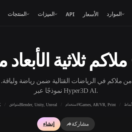
الأسعار
API
الموارد
الميزات
المنتجات
ملاكم ثلاثية الأبعاد م
نص إلى 3D
من موجّه نصي إلى كائن 3D — على الفور.
 مجانيًا من ملاكم في الرياضات القتالية ضمن رياضة ولياقة
API
ادمج ذكاءنا الإبداعي في تطبيقك أو سير
نموذجًا عبر Hyper3D AI.
عملك.
X
Blender, Unity, Unreal
Games, AR/VR, Print
أنماط
الاستخدام
متوافق
محرك بحث النماذج ثلاثية الأبعاد
مولد الخامات بالذكاء 
مشاركة
إنشاء
محول SVG إلى 3D
مولد HDRI بالذكاء الاصطناعي