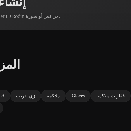
إنشاء
هل تحتاج إلى أصل ملاكم محدد؟ أنشئ نموذجًا عبر Hyper3D Rodin من نص أو صورة.
المز
قفازات ملاكمة
Gloves
ملاكمة
زي تدريب
فنو