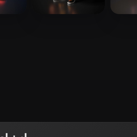
 Art
Realistic
Retro
Nguy
11 إعجابات
dodi_kenobi
8 إعج