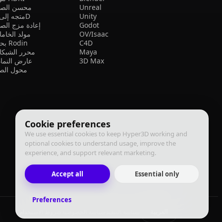
Unreal
محسن الصو
Unity
متجه إلى 3D
Godot
إعادة مزج الص
OV/Isaac
مولد الخام
C4D
بحث Rodin
Maya
محرر الشبكا
3D Max
عارض النما
محول الصي
Cookie preferences
We use essential cookies to keep Hyper3D working and
optional cookies to understand usage, improve the
experience, and support relevant marketing.
Accept all
Essential only
Preferences
العربية
سياسة التنفيذ
سياسة الخصوصية
شروط الاستخدام