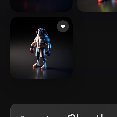
Organic
Photorealistic
Pixel
ابات
Joy Chris
28 إعجابات
adf
10 إعجابات
yujie li