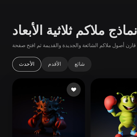
حالات الاستخدام
3D Printing
Animatio
اذج ملاكم ثلاثية الأبعاد
NFT Creation
E-commer
Jewelry
Metaverse
Rod.
Design
الإضافات
شائع
الأقدم
الأحدث
Blender
Unity
Unreal
God
الأنماط
Abstract
Anime
Cart
Hand-Painted
Industrial
Isome