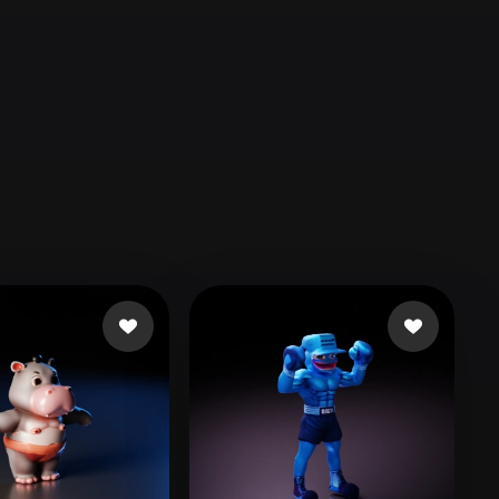
Automotive
Design
Character
Design
21
Flat
Gothic
Minimalist
Modern