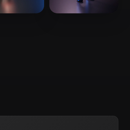
Stylized
Voxel
3 إعجابات
project Render
5 إعجابات
en Thanh Quan