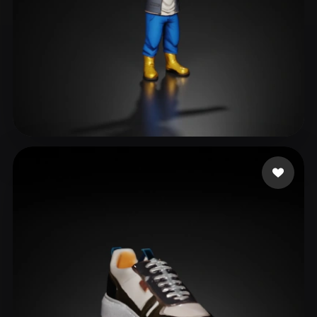
98 إعجابات
dawood faizan