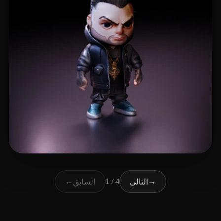
25 إعجابات
Eror Mile
←
1 / 4
→
التالي
السابق