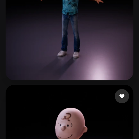
2 إعجابات
AnaGameDev