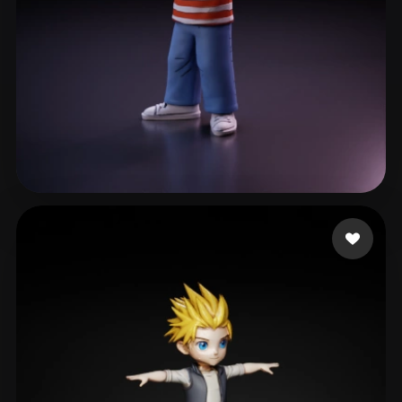
21 إعجابات
kate.huang