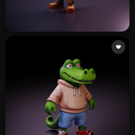
299 إعجابات
757080