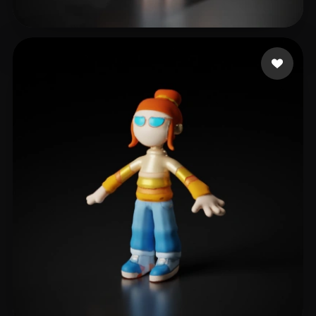
40 إعجابات
boy big