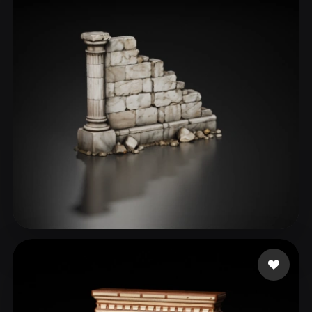
ComfyUI
21
الأنماط
Abstract
Anime
Cartoon
Cel-Shaded
Fantasy
Flat
Gothic
Hand-Painted
Industrial
Isometric
Low Poly
Medieval
Minimalist
Modern
Organic
Photorealistic
Pixel Art
Realistic
Retro
Stylized
Voxel
46 إعجابات
760532