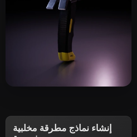
11 إعجابات
ShijiaPeng
إنشاء نماذج مطرقة مخلبية