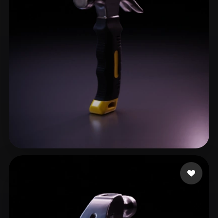
ComfyUI
21
الأنماط
Abstract
Anime
Cartoon
Cel-Shaded
Fantasy
Flat
Gothic
Hand-Painted
Industrial
Isometric
Low Poly
Medieval
Minimalist
Modern
Organic
Photorealistic
Pixel Art
Realistic
Retro
Stylized
19 إعجابات
ShijiaPeng
Voxel