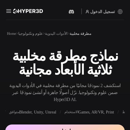
تسجيل الدخول
المنتجات
مطرقة مخلبية
الأدوات اليدوية
علوم وتكنولوجيا
Home
الميزات
Rodin
ChatAvatar
API
نماذج مطرقة مخلبية
نص إلى 3D
صورة إلى 3D
الأسعار
من موجّه نصي إلى كائن 3D —
ارفع صورة، واحصل على كائن
ثلاثية الأبعاد مجانية
على الفور.
3D على الفور.
الموارد
مولد الصور بالذكاء
مولد الفيديو بالذكاء
الاصطناعي
الاصطناعي
استكشف 2 نموذجًا مجانيًا من مطرقة مخلبية في الأدوات اليدوية
أنشئ صورًا عالية‑الجودة من
أنشئ مقاطع فيديو من نص أو
موجّه بسيط.
صور بالذكاء الاصطناعي.
ضمن علوم وتكنولوجيا. نزّل أصولًا جاهزة أو أنشئ نموذجًا عبر
المجتمع
Hyper3D AI.
API
ادمج ذكاءنا الإبداعي في
X
Blender, Unity, Unreal
Games, AR/VR, Print
أنماط
الاستخدام
متوافق
تطبيقك أو سير عملك.
المدونة
الأبحاث
القصة
OmniCraft