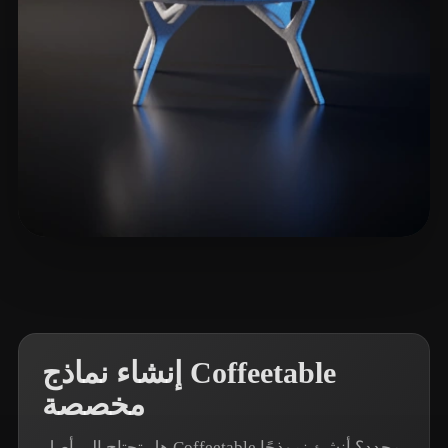
9 إعجابات
Camelo Maximo Diogo
إنشاء نماذج Coffeetable
مخصصة
هل تحتاج إلى أصل Coffeetable محدد؟ أنشئ نموذجًا